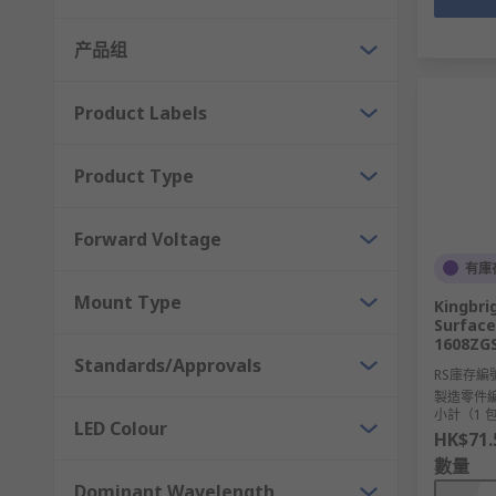
产品组
Product Labels
Product Type
Forward Voltage
有庫
Mount Type
Kingbri
Surface
1608ZG
Standards/Approvals
RS庫存編
製造零件
小計（1 包
LED Colour
HK$71.
數量
Dominant Wavelength