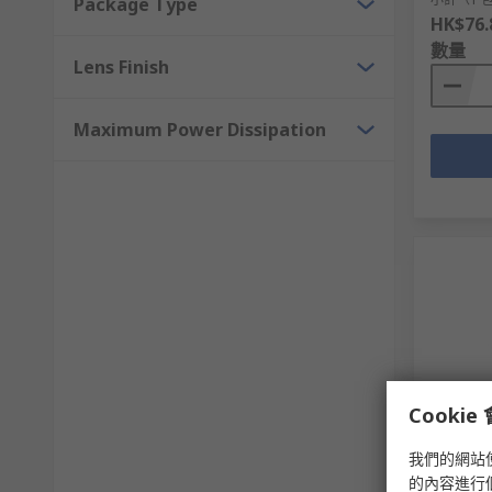
Package Type
HK$76.
數量
Lens Finish
Maximum Power Dissipation
Cooki
有庫
我們的網站
Kingbri
Surface
的內容進行