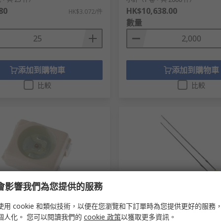
80
HK$10,638.00
HK$3.072/件
數量
添加到購物車
添加到購物車
比較
比較
e 會影響我們為您提供的服務
存
有庫存
使用 cookie 和類似技術，以便在您瀏覽和下訂單時為您提供更好的服務
ght 2.2 V Green LED PLCC 2
Kingbright 2 V Yellow LED 
 KA-3528 KA-3528SGT
Through Hole L934 L-934S
個人化。 您可以閱讀我們的
cookie 政策
以獲取更多資訊。