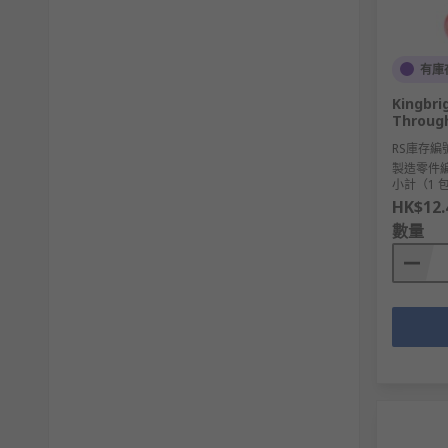
有庫
Kingbri
Through
RS庫存編
製造零件
小計（1 包
HK$12.
數量