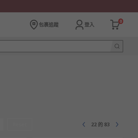
0
包裹追蹤
登入
Reset
22
的
83