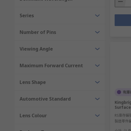
Series
Number of Pins
Viewing Angle
Maximum Forward Current
Lens Shape
有庫
Automotive Standard
Kingbri
Surfac
Lens Colour
RS庫存編
製造零件
小計（1 包