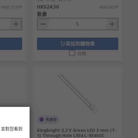
HK$24.50
HK$5.319/件
HK$4.90/件
數量
添加到購物車
比較
有庫存
，並對您看到
3 mm (T-1)
Kingbright 2.2 V Green LED 3 mm (T-
YD
1) Through Hole L934 L-934SGC