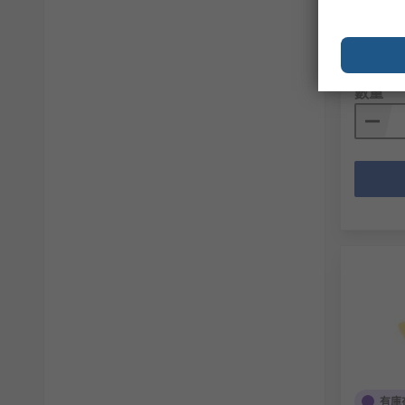
RS庫存編
製造零件
小計（1 包
HK$21.
數量
有庫