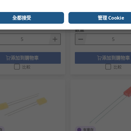
號
247-1022
RS庫存編號
247-1555
編號
KA-3528SGT
製造零件編號
L-934SYD
，共 5 件）
小計（1 包，共 5 件）
全都接受
管理 Cookie
20
HK$24.50
HK$4.24/件
數量
添加到購物車
添加到購物車
比較
比較
存
有庫存