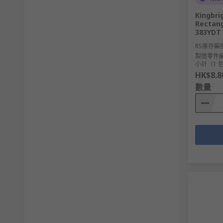
Kingbri
Rectang
383YDT
RS庫存編
製造零件
小計（1 包
HK$8.8
數量