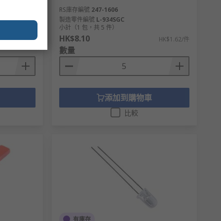
RS庫存編號
247-1606
製造零件編號
L-934SGC
小計（1 包，共 5 件）
HK$8.10
HK$4.90/件
HK$1.62/件
數量
添加到購物車
比較
有庫存