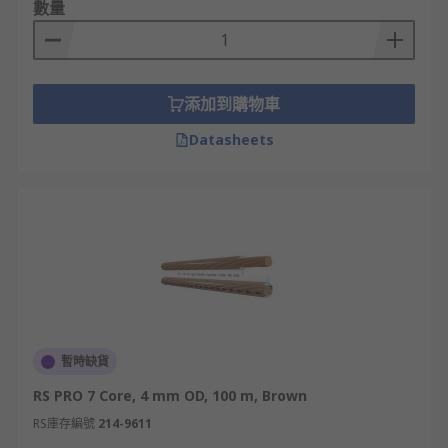
數量
純銀線
混編線
無論是發燒喇叭線還是標準喇叭線，先了解喇叭線價
添加到購物車
錢和規格可以幫助你做出更好的選擇。
Datasheets
選購精選音響線、發燒喇叭
線
RS 歐時提供一系列不同類型的音響線、發燒喇叭
線、以及其他音響連接配件。精選品牌包括
RS
PRO
、
Van Damme
、
Belden
、
Cable Power
等。我
們的產品質量優良，價錢實惠，能滿足您的各種需
求。
暫時缺貨
即日訂購，最快次日發貨，網上落單滿額即享免運
RS PRO 7 Core, 4 mm OD, 100 m, Brown
費！
RS庫存編號
214-9611