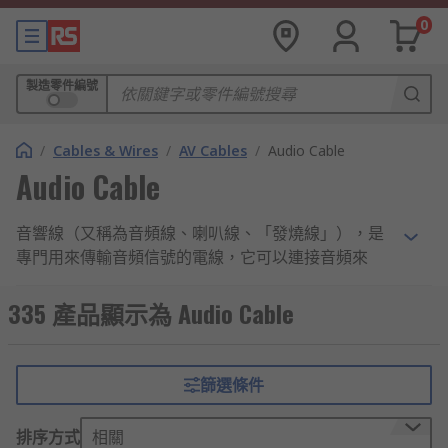
0
製造零件編號
/
Cables & Wires
/
AV Cables
/
Audio Cable
Audio Cable
音響線（又稱為音頻線、喇叭線、「發燒線」），是
專門用來傳輸音頻信號的電線，它可以連接音頻來
源，如咪高峰或立體音響等。進階的音頻線更加可以
減少雜音和信號干擾，讓音響愛好者可以獲得最佳的
335 產品顯示為 Audio Cable
音效體驗。以下是一些購買音響喇叭線前要留意的事
項。
篩選條件
喇叭線的類型
排序方式
相關