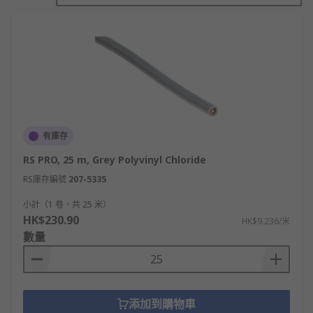
市場上有不同種類的音響線和喇叭線，以下是比較常
見的幾款：
TRS喇叭線：TRS 分別代表端子（Tip）、環
（Ring）和袖子（Sleeve），指的是不同導體
連接到插頭的部分。這些音頻線適用於連接音
頻接口、外部設備和耳機，是 XLR 連接器的完
美替代品。
有庫存
XLR喇叭線：一種非常流行的三針音頻線。它的
特點在於能鎖定連接器，防止連接鬆動，特別
RS PRO, 25 m, Grey Polyvinyl Chloride
適合用於揚聲器、前級放大器和咪高峰等設
RS庫存編號
207-5335
備。你可以選擇公頭和母頭 XLR 連接器。
小計（1 卷，共 25 米）
TS喇叭線：TS 音頻線也被稱為吉他或樂器線。
HK$230.90
HK$9.236/米
上面提到的兩種喇叭線是屬於平衡電線，而 TS
數量
則 是非平衡電線，亦即電線有兩個導體，可連
接到插頭。
RCA喇叭線：RCA喇叭線是一般消費者的最佳選
擇。在大多數情況下， RCA 喇叭線都會有兩個
添加到購物車