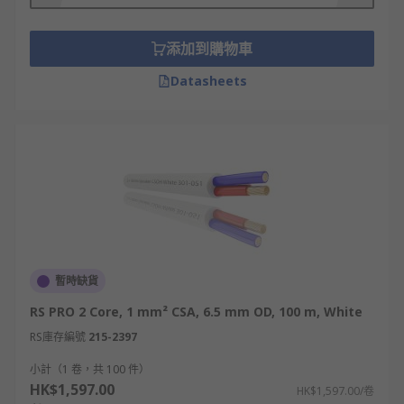
舞台演出
添加到購物車
會議室、演講台
商戶音響
Datasheets
視乎不同的用途和應用場合，你應該選擇合適的音響
線規格和類型。
喇叭線材推薦
喇叭線是專門為連接揚聲器和放大器而設計的，而喇
叭線材更加是不少音響發燒友經常關注的重點。不同
音響線材的價錢、規格可以有很大的分別，你應該根
暫時缺貨
據自己的需求和預算來選擇適合的種類。以下幾款是
RS PRO 2 Core, 1 mm² CSA, 6.5 mm OD, 100 m, White
比較多人推薦的喇叭線材：
RS庫存編號
215-2397
無氧銅
小計（1 卷，共 100 件）
銀銅複合線
HK$1,597.00
HK$1,597.00/卷