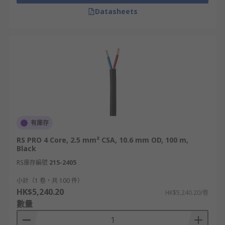
插頭（白色和紅色）。一個位於右聲道，另一
Datasheets
個位於左聲道。
Speakon喇叭線：這種音頻線在連接放大器和
揚聲器方面特別有用。除了具有雙導體連接之
外，你還可以找到具有 8 或 4 個導體的版本。
如果你計劃設置任何雙放大配置，這些音頻線
便是很好的選擇。
數碼音頻線和連接器：隨着技術進步，市面上
亦出現了一些更進階的音響線，它們在功能和
性能方面比傳統喇叭線更高，包括括 Midi 線、
有庫存
Adat 線、Dante 線和 USB 線。
RS PRO 4 Core, 2.5 mm² CSA, 10.6 mm OD, 100 m,
Black
音響線的用途
RS庫存編號
215-2405
小計（1 卷，共 100 件）
音響線用途廣泛，以下是常見幾種應用場合：
HK$5,240.20
HK$5,240.20/卷
數量
家庭影院
音樂播放設備