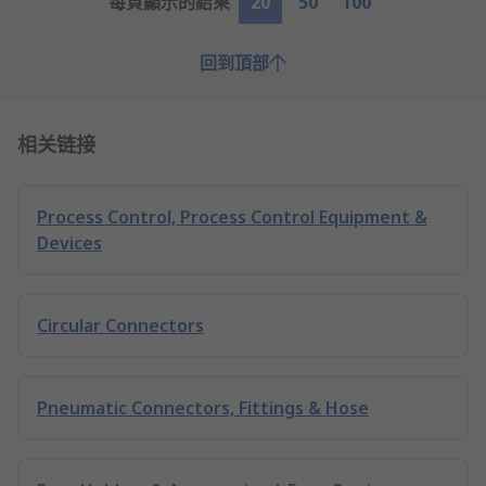
每頁顯示的結果
20
50
100
回到頂部
相关链接
Process Control, Process Control Equipment &
Devices
Circular Connectors
Pneumatic Connectors, Fittings & Hose