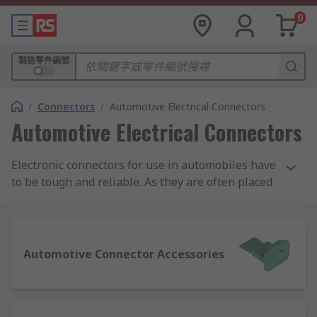
0
製造零件編號
/
Connectors
/
Automotive Electrical Connectors
Automotive Electrical Connectors
Electronic connectors for use in automobiles have
to be tough and reliable. As they are often placed
in parts of an automobile that are open to the
elements, they are typically very well sealed
against dust ingress and moisture, and usually
have a good degree of heat resistance. Also, due
Automotive Connector Accessories
to the vibration factors of being installed in a
vehicle, the connectors will often have secure
locking systems built into the plug and socket to