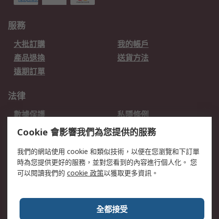
服務
大批訂購
我的帳戶
產品退換
送貨方法
遠期訂單
法律
數據保護
私隱條例
網站條款
郵件安全
Cookie 會影響我們為您提供的服務
销售条款和条件
我們的網站使用 cookie 和類似技術，以便在您瀏覽和下訂單
時為您提供更好的服務，並對您看到的內容進行個人化。 您
關於RS
可以閱讀我們的
cookie 政策
以獲取更多資訊。
RS銷售條款
企業集團
全球辦事處
加入我們
全都接受
新聞中心
關於RS