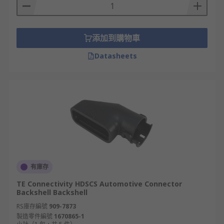
application in which they will be used. This
enables connections to be made when the space
available is restricted.
添加到購物車
Datasheets
有庫存
TE Connectivity HDSCS Automotive Connector
Backshell Backshell
RS庫存編號
909-7873
製造零件編號
1670865-1