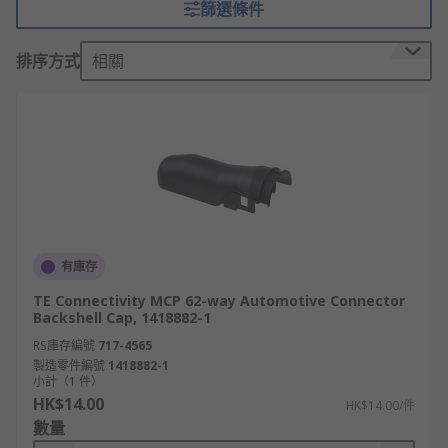
篩選條件
locking systems built into the plug and socket to
prevent unwanted disconnect.
排序方式
相關
What are automotive connector backshells
used for?
Automotive connector backshells stabilises the
connector and prevents damage from straining
on the cables to which the connector is attached.
The backshells are often colour-coded or labelled
so they can be easily identified when connected
有庫存
to large modular boards.
TE Connectivity MCP 62-way Automotive Connector
Backshell Cap, 1418882-1
Why automotive connector backshells?
RS庫存編號
717-4565
製造零件編號
1418882-1
小計（1 件）
Automotive connector backshells can be used to
HK$14.00
HK$14.00/件
change the orientation of the connection and
數量
allow the connectors to be tailored to the