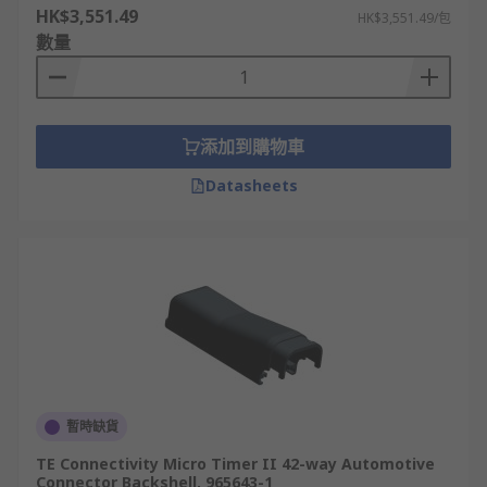
HK$3,551.49
HK$3,551.49/包
數量
添加到購物車
Datasheets
暫時缺貨
TE Connectivity Micro Timer II 42-way Automotive
Connector Backshell, 965643-1