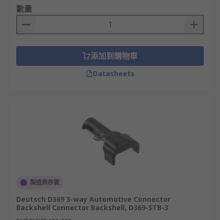
數量
添加到購物車
Datasheets
製造商存貨
Deutsch D369 3-way Automotive Connector
Backshell Connector Backshell, D369-STB-3