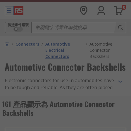
0
製造零件編號
/
Connectors
/
Automotive
/
Automotive
Electrical
Connector
Connectors
Backshells
Automotive Connector Backshells
Electronic connectors for use in automobiles have
to be tough and reliable. As they are often placed
in parts of an automobile that are open to the
elements, they are typical very well sealed
161 產品顯示為 Automotive Connector
against dust ingress and moisture, and usually
Backshells
have a good degree of heat resistance. Also, due
to the vibration factors of being installed in a
vehicle, the connectors will often have secure