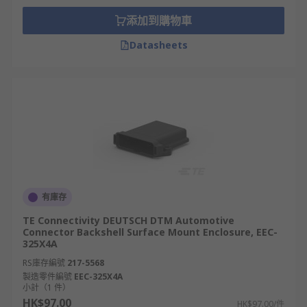
添加到購物車
Datasheets
有庫存
TE Connectivity DEUTSCH DTM Automotive
Connector Backshell Surface Mount Enclosure, EEC-
325X4A
RS庫存編號
217-5568
製造零件編號
EEC-325X4A
小計（1 件）
HK$97.00
HK$97.00/件