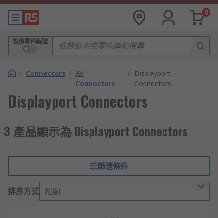
0
製造零件編號
/
Connectors
/
AV
/
Displayport
Connectors
Connectors
Displayport Connectors
3 產品顯示為 Displayport Connectors
篩選條件
排序方式
相關