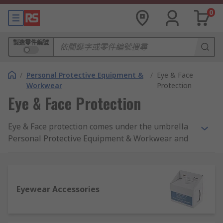
0
製造零件編號
/
Personal Protective Equipment &
/
Eye & Face
Workwear
Protection
Eye & Face Protection
Eye & Face protection comes under the umbrella
Personal Protective Equipment & Workwear and
ensures the safety of you and others using either
protective materials or disposable gear,
depending on the application. Eye & face
protection is a crucial part of daily protection in
Eyewear Accessories
some workplaces, protecting the face and eyes
against risks such as the projection of debris and
metal filings from tools, electrical, thermal,