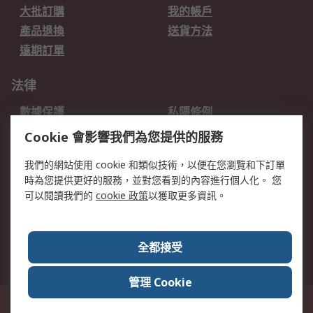
大批訂購
我的帳戶
產品退換
送貨方法
遠期訂單
法律
數據保護
私隱條例
網站條款
郵件安全
Cookie 會影響我們為您提供的服務
销售条款和条件
我們的網站使用 cookie 和類似技術，以便在您瀏覽和下訂單
時為您提供更好的服務，並對您看到的內容進行個人化。 您
關於RS
可以閱讀我們的
cookie 政策
以獲取更多資訊。
RS銷售條款
企業集團
全球辦事處
加入我們
全都接受
新聞中心
關於RS
管理 Cookie
香港長沙灣郵政信箱 80108號 此網站的所有解釋根據英語版本
© RS
Components Ltd