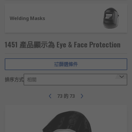
Considerations to take when selecting
suitable eye and face protection
Welding Masks
Ability to protect from specific harmful
hazards in the workplace
1451 產品顯示為 Eye & Face Protection
The fitting should be practical &
comfortable to wear
The protection should not restrict
篩選條件
movability or restrict vision
The protection should not restrict the
排序方式
相關
functionality of any other PPE clothing or
equipment required
73
的
73
Should either be disposable or reusable and
cleanable