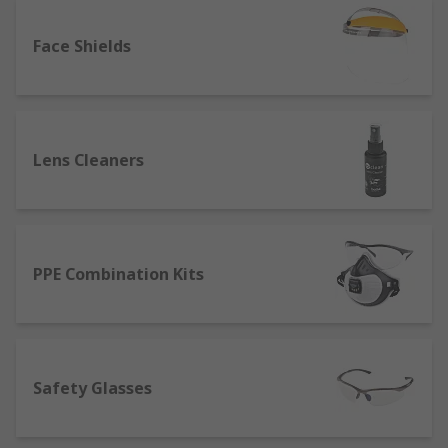
radiation, hazardous substances, chemical/liquid
splashes or potentially infectious materials.
Face Shields
There are different indicators that guarantee
different protection levels.
Eye & face protection may be the single most
Lens Cleaners
important safety gear for lab technicians,
healthcare workers, woodturners, machine
operators, workshop engineers, electricians,
welders and others. .
PPE Combination Kits
Our eye & face protection range includes trusted
brands such as 3M, Bolle, Alpha Solway,
Honeywell, Kimberley Clark, Uvex and many
more. Plus, our very own trusted, quality, brand,
RS Pro, supplying leading protection that meets
Safety Glasses
the required safety standards across several
industries, including health, education,
construction, utility, engineering, mining,