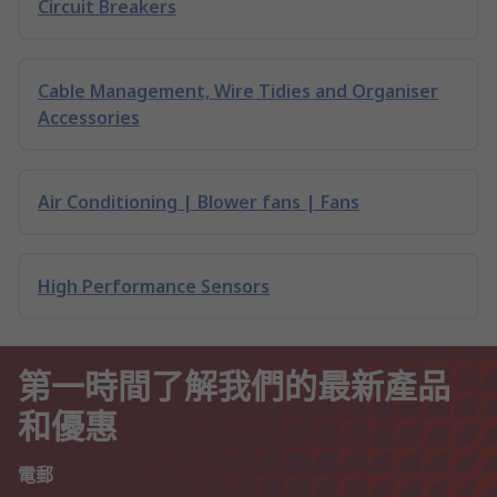
Circuit Breakers
Cable Management, Wire Tidies and Organiser
Accessories
Air Conditioning | Blower fans | Fans
High Performance Sensors
第一時間了解我們的最新產品
和優惠
電郵