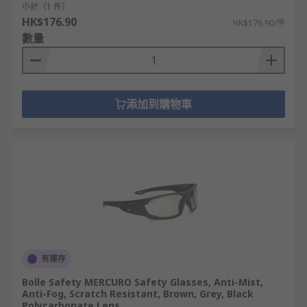
小計（1 件）
HK$176.90
HK$176.90/件
數量
添加到購物車
有庫存
Bolle Safety MERCURO Safety Glasses, Anti-Mist,
Anti-Fog, Scratch Resistant, Brown, Grey, Black
Polycarbonate Lens,