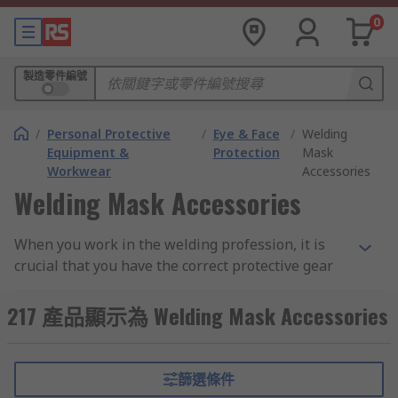
0
製造零件編號
/
Personal Protective
/
Eye & Face
/
Welding
Equipment &
Protection
Mask
Workwear
Accessories
Welding Mask Accessories
When you work in the welding profession, it is
crucial that you have the correct protective gear
to keep you safe and carry out the task effectively.
RS has a wide range of protective welding gear
217 產品顯示為 Welding Mask Accessories
from Welding Masks, Welding Goggles, Welding
Glasses, Welding Gloves and Welding Mask
Accessories sourced from well-established
篩選條件
brands such as 3M, Bolle, JSP, Uvex and our very