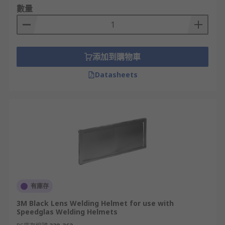
數量
添加到購物車
Datasheets
有庫存
3M Black Lens Welding Helmet for use with
Speedglas Welding Helmets