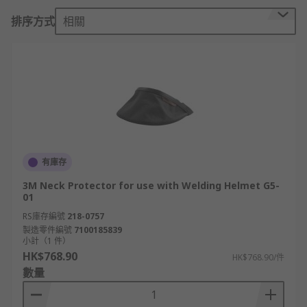
own quality brand RS PRO, supplying leading
排序方式
相關
protection that meets the required safety
standards across several industries.
Why is it important to replace damaged parts
of the welding mask?
Welding Masks go through a lot when
performing welding tasks, which protect the
eyes, face and neck from welding fumes, flying
有庫存
particles, UV light emissions, hot metal sparks,
3M Neck Protector for use with Welding Helmet G5-
high temperatures and infrared light and as a
01
result are susceptible to damage, therefore
RS庫存編號
218-0757
compromising the protection to the user.
製造零件編號
7100185839
小計（1 件）
RS has a range of welding mask accessories and
HK$768.90
HK$768.90/件
parts for your welding mask that you will need to
數量
replace at some point, such as; auto-darkening
lenses, filters, sweatbands, lens cover, headgear