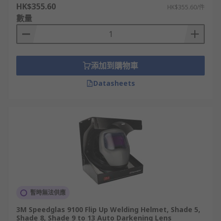
HK$355.60
HK$355.60/件
數量
添加到購物車
Datasheets
暫時無法供應
3M Speedglas 9100 Flip Up Welding Helmet, Shade 5,
Shade 8, Shade 9 to 13 Auto Darkening Lens