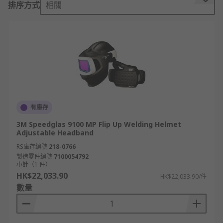
排序方式
相關
How Do Welding Masks Work?
A welding mask is a protective head shield that
covers your face and eyes. It provides a fixed-
darkness or auto-darkening viewing portal so
you can concentrate on your work without your
eyes being damaged by flash burn or errant
sparks. They are typically constructed of
有庫存
fibreglass or Polyamide, which offers sufficient
3M Speedglas 9100 MP Flip Up Welding Helmet
protection while remaining relatively
Adjustable Headband
lightweight.
RS庫存編號
218-0766
製造零件編號
7100054792
What are the disadvantages of auto-
小計（1 件）
HK$22,033.90
HK$22,033.90/件
darkening welding masks compared with
數量
fixed-darkness masks?
There are two main types of welding mask- those