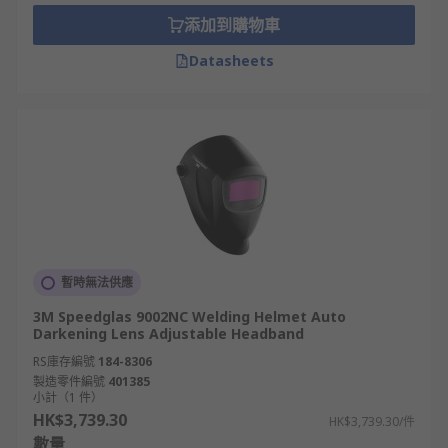
that have a fixed-darkness viewing portal, and
添加到購物車
those that have an auto-darkening viewing
Datasheets
portal. Fixed darkness usually has a flip-up face
shield, so you can see normally when you are not
welding, and then nod your head to put the mask
in place once you are ready to weld.
Auto-darkening helmets use a polarizing filter
that automatically prevents harmful flash burn to
the welder. This has the advantage that the
wearer does not have to adjust their helmet for
working, saving them time and effort. As they do
暫時無法供應
not need to be adjusted, they reduce the risk of
3M Speedglas 9002NC Welding Helmet Auto
exposure to harmful light.
Darkening Lens Adjustable Headband
RS庫存編號
184-8306
The major disadvantage of a darkening welding
製造零件編號
401385
helmet is that they are often more expensive that
小計（1 件）
HK$3,739.30
their fixed-darkness counterparts. It is important
HK$3,739.30/件
數量
to choose the welding mask that is best suited to