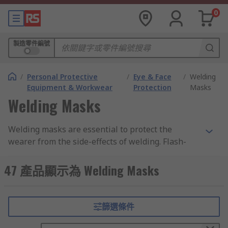
0
製造零件編號
/
Personal Protective
/
Eye & Face
/
Welding
Equipment & Workwear
Protection
Masks
Welding Masks
Welding masks are essential to protect the
wearer from the side-effects of welding. Flash-
burn, sparks and excessive heat are all common
risks in the welding process, and welding
47 產品顯示為 Welding Masks
helmets and masks provide much needed
protection for the welders face and eyes.RS offers
a wide range of adjustable helmets and masks,
篩選條件
with solutions to support your workplace
requirements.