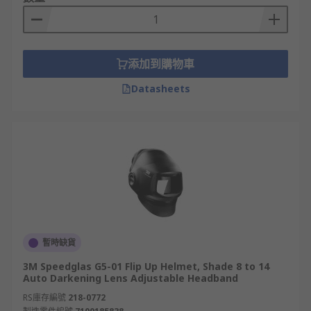
the job at hand.
Welding Mask Applications
添加到購物車
Metal arc welding
Datasheets
Gas tungsten arc welding
Gas metal arc welding
Plasma arc cutting
Grinding
Brazing
暫時缺貨
3M Speedglas G5-01 Flip Up Helmet, Shade 8 to 14
Auto Darkening Lens Adjustable Headband
RS庫存編號
218-0772