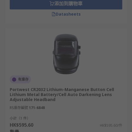
添加到購物車
Datasheets
有庫存
Portwest CR2032 Lithium-Manganese Button Cell
Lithium Metal Battery/Cell Auto Darkening Lens
Adjustable Headband
RS庫存編號
171-6848
小計（1 件）
HK$595.60
HK$595.60/件