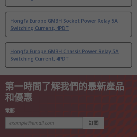
Hongfa Europe GMBH Socket Power Relay 5A
Switching Current, 4PDT
Hongfa Europe GMBH Chassis Power Relay 5A
Switching Current, 4PDT
第一時間了解我們的最新產品
和優惠
電郵
訂閱