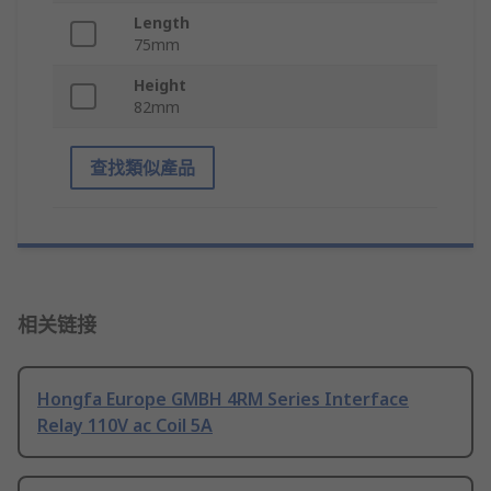
Length
75mm
Height
82mm
查找類似產品
相关链接
Hongfa Europe GMBH 4RM Series Interface
Relay 110V ac Coil 5A