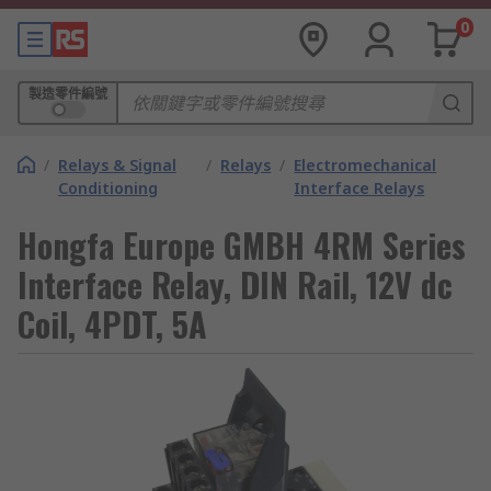
0
製造零件編號
/
Relays & Signal
/
Relays
/
Electromechanical
Conditioning
Interface Relays
Hongfa Europe GMBH 4RM Series
Interface Relay, DIN Rail, 12V dc
Coil, 4PDT, 5A