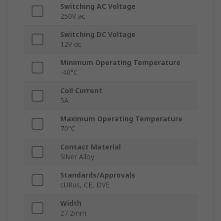
Switching AC Voltage
250V ac
Switching DC Voltage
12V dc
Minimum Operating Temperature
-40°C
Coil Current
5A
Maximum Operating Temperature
70°C
Contact Material
Silver Alloy
Standards/Approvals
cURus, CE, DVE
Width
27.2mm