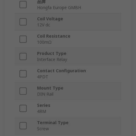
品牌
Hongfa Europe GMBH
Coil Voltage
12V dc
Coil Resistance
100mΩ
Product Type
Interface Relay
Contact Configuration
4PDT
Mount Type
DIN Rail
Series
4RM
Terminal Type
Screw