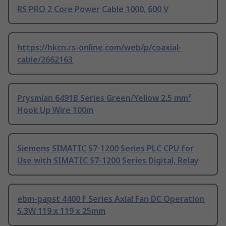
RS PRO 2 Core Power Cable 1000, 600 V
https://hkcn.rs-online.com/web/p/coaxial-
cable/2662163
Prysmian 6491B Series Green/Yellow 2.5 mm²
Hook Up Wire 100m
Siemens SIMATIC S7-1200 Series PLC CPU for
Use with SIMATIC S7-1200 Series Digital, Relay
ebm-papst 4400 F Series Axial Fan DC Operation
5.3W 119 x 119 x 25mm