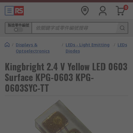
0
製造零件編號
/
Displays &
/
LEDs - Light Emitting
/
LEDs
Optoelectronics
Diodes
Kingbright 2.4 V Yellow LED 0603
Surface KPG-0603 KPG-
0603SYC-TT