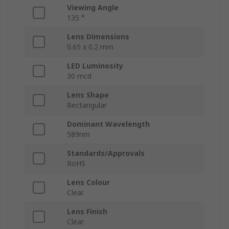
Viewing Angle
135 °
Lens Dimensions
0.65 x 0.2 mm
LED Luminosity
30 mcd
Lens Shape
Rectangular
Dominant Wavelength
589nm
Standards/Approvals
RoHS
Lens Colour
Clear
Lens Finish
Clear