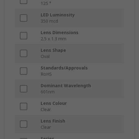
125 °
LED Luminosity
350 mcd
Lens Dimensions
2.5 x 1.3 mm
Lens Shape
Oval
Standards/Approvals
RoHS
Dominant Wavelength
601nm
Lens Colour
Clear
Lens Finish
Clear
Series