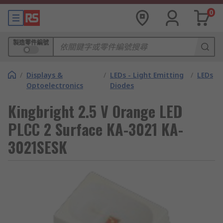
0
製造零件編號
/
Displays &
/
LEDs - Light Emitting
/
LEDs
Optoelectronics
Diodes
Kingbright 2.5 V Orange LED
PLCC 2 Surface KA-3021 KA-
3021SESK