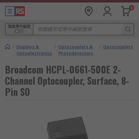
0
製造零件編號
/
Displays &
/
Optocouplers &
/
Optocouplers
Optoelectronics
Photodetectors
Broadcom HCPL-0661-500E 2-
Channel Optocoupler, Surface, 8-
Pin SO