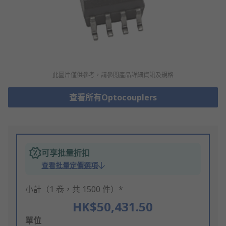
此圖片僅供參考，請參閲產品詳細資訊及規格
查看所有Optocouplers
可享批量折扣
查看批量定價選項
小計（1 卷，共 1500 件）*
HK$50,431.50
Add
單位