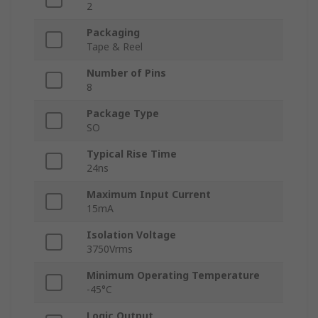
2
Packaging
Tape & Reel
Number of Pins
8
Package Type
SO
Typical Rise Time
24ns
Maximum Input Current
15mA
Isolation Voltage
3750Vrms
Minimum Operating Temperature
-45°C
Logic Output