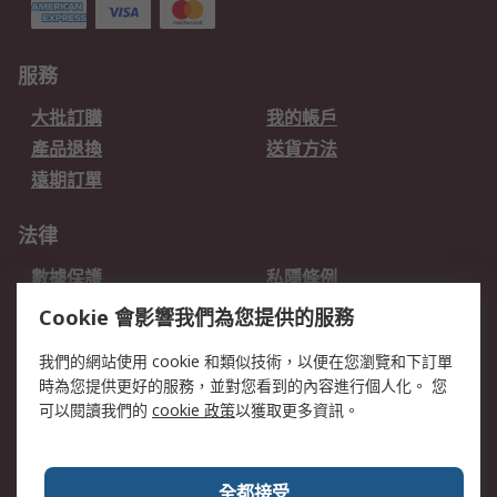
服務
大批訂購
我的帳戶
產品退換
送貨方法
遠期訂單
法律
數據保護
私隱條例
網站條款
郵件安全
Cookie 會影響我們為您提供的服務
销售条款和条件
我們的網站使用 cookie 和類似技術，以便在您瀏覽和下訂單
時為您提供更好的服務，並對您看到的內容進行個人化。 您
關於RS
可以閱讀我們的
cookie 政策
以獲取更多資訊。
RS銷售條款
企業集團
全球辦事處
加入我們
全都接受