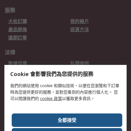
服務
大批訂購
我的帳戶
產品退換
送貨方法
遠期訂單
法律
數據保護
私隱條例
網站條款
郵件安全
Cookie 會影響我們為您提供的服務
销售条款和条件
我們的網站使用 cookie 和類似技術，以便在您瀏覽和下訂單
時為您提供更好的服務，並對您看到的內容進行個人化。 您
關於RS
可以閱讀我們的
cookie 政策
以獲取更多資訊。
RS銷售條款
企業集團
全球辦事處
加入我們
全都接受
新聞中心
關於RS