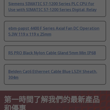
Siemens SIMATIC S7-1200 Series PLC CPU for
Use with SIMATIC S7-1200 Series Digital, Relay
ebm-papst 4400 F Series Axial Fan DC Operation
5.3W 119 x 119 x 25mm
RS PRO Black Nylon Cable Gland 5mm Min IP68
Belden Cat6 Ethernet Cable Blue LSZH Sheath,
304m
第一時間了解我們的最新產品
和優惠