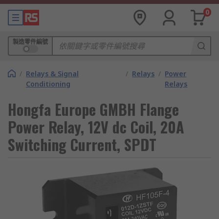
0
製造零件編號
/
Relays & Signal
/
Relays
/
Power
Conditioning
Relays
Hongfa Europe GMBH Flange
Power Relay, 12V dc Coil, 20A
Switching Current, SPDT