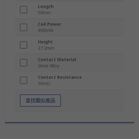
Length
50mm
Coil Power
900mW
Height
27.2mm
Contact Material
Silver Alloy
Contact Resistance
50mΩ
查找類似產品