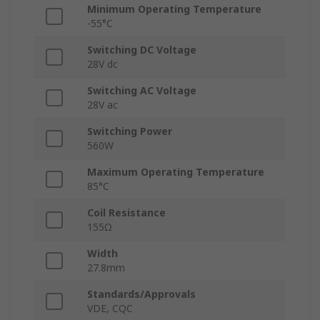
Minimum Operating Temperature
-55°C
Switching DC Voltage
28V dc
Switching AC Voltage
28V ac
Switching Power
560W
Maximum Operating Temperature
85°C
Coil Resistance
155Ω
Width
27.8mm
Standards/Approvals
VDE, CQC