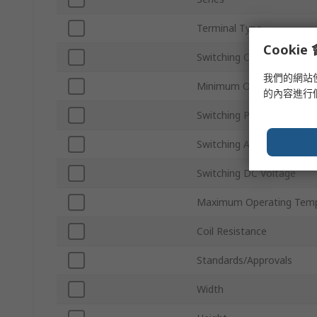
Terminal Type
Cooki
Switching Current
我們的網站
Minimum Operating Temp
的內容進行
Switching Power
Switching AC Voltage
Switching DC Voltage
Maximum Operating Temp
Coil Resistance
Standards/Approvals
Width