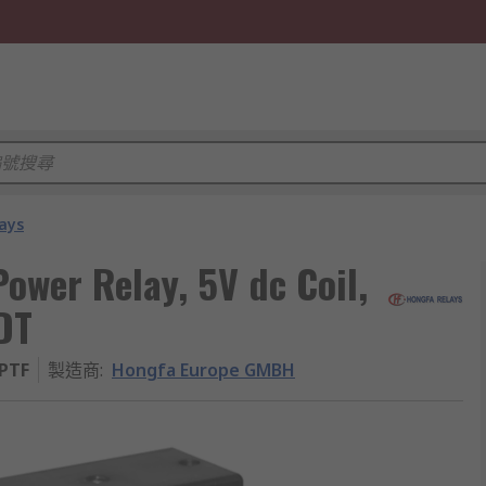
ays
wer Relay, 5V dc Coil,
DT
PTF
製造商
:
Hongfa Europe GMBH