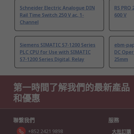
Schneider Electric Analogue DIN
RS PRO 2
Rail Time Switch 250 V ac, 1-
600 V
Channel
Siemens SIMATIC S7-1200 Series
ebm-paps
PLC CPU for Use with SIMATIC
DC Opera
S7-1200 Series Digital, Relay
25mm
第一時間了解我們的最新產品
和優惠
聯繫我們
服務
+852 2421 9898
大批訂購