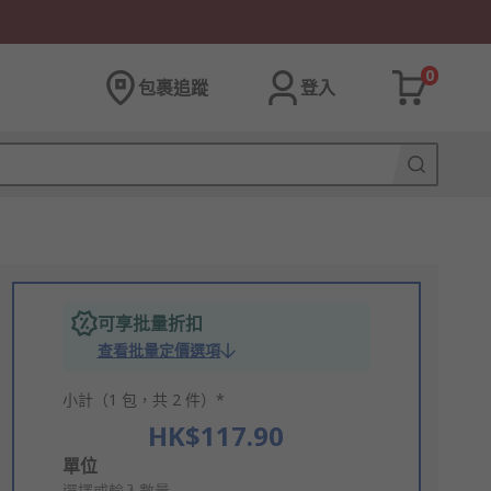
0
包裹追蹤
登入
可享批量折扣
查看批量定價選項
小計（1 包，共 2 件）*
HK$117.90
Add
單位
選擇或輸入數量