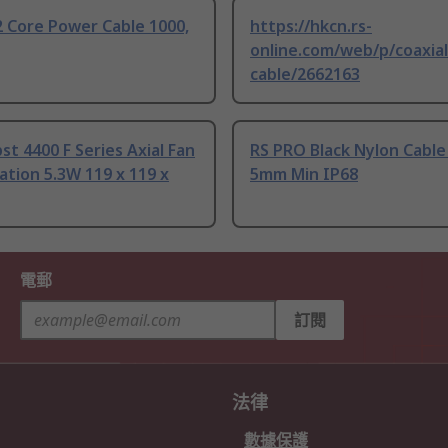
 Core Power Cable 1000,
https://hkcn.rs-
online.com/web/p/coaxial
cable/2662163
t 4400 F Series Axial Fan
RS PRO Black Nylon Cable
tion 5.3W 119 x 119 x
5mm Min IP68
電郵
訂閱
法律
數據保護