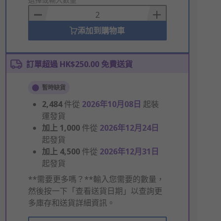
to
Basket
添加到購物車
訂單超過 HK$250.00 免費送貨
暫時缺貨
2,484
件從
2026年10月08日
起裝
運發貨
加上
1,000
件從
2026年12月24日
起發貨
加上
4,500
件從
2026年12月31日
起發貨
**需要更多嗎？**輸入您需要的數量，
然後按一下「查看送貨日期」以查詢更
多庫存和送貨詳細資訊。