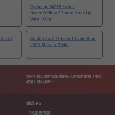
Prysmian 6491B Series
-
Green/Yellow 2.5 mm² Hook Up
Wire 100m
 Gland
Belden Cat6 Ethernet Cable Blue
LSZH Sheath, 304m
您在訂閱此郵件時提供的個人信息將根據《
隱私
政策
》進行處理。
關於RS
RS銷售條款