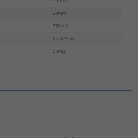
26.5mm
29mm
720mW
Silver Alloy
50mΩ