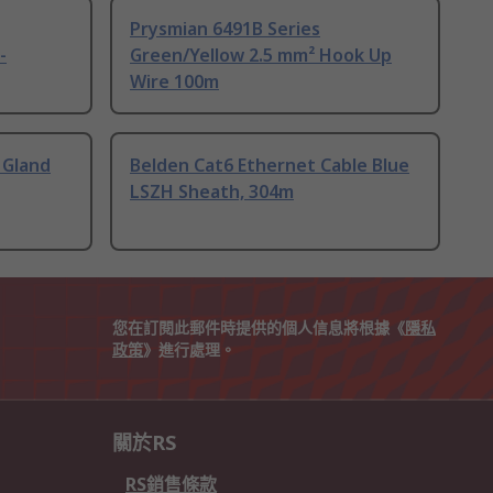
Prysmian 6491B Series
-
Green/Yellow 2.5 mm² Hook Up
Wire 100m
 Gland
Belden Cat6 Ethernet Cable Blue
LSZH Sheath, 304m
您在訂閱此郵件時提供的個人信息將根據《
隱私
政策
》進行處理。
關於RS
RS銷售條款