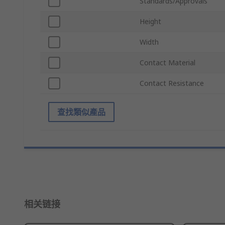
Standards/Approvals
Height
Width
Contact Material
Contact Resistance
查找類似產品
相关链接