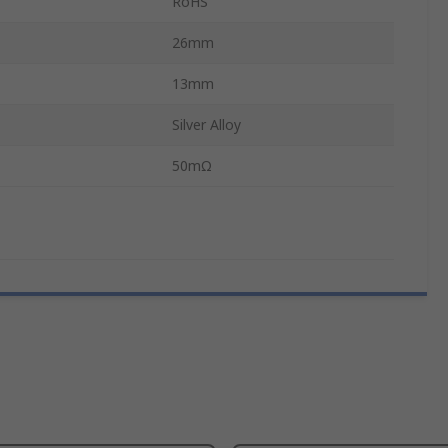
RoHS
26mm
13mm
Silver Alloy
50mΩ