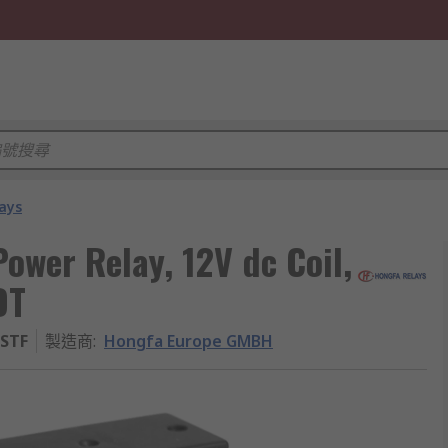
ays
wer Relay, 12V dc Coil,
DT
ZSTF
製造商
:
Hongfa Europe GMBH