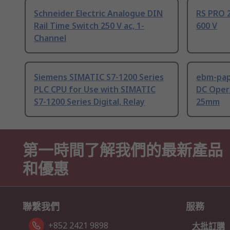
Schneider Electric Analogue DIN
RS PRO 2
Rail Time Switch 250 V ac, 1-
600 V
Channel
Siemens SIMATIC S7-1200 Series
ebm-paps
PLC CPU for Use with SIMATIC
DC Opera
S7-1200 Series Digital, Relay
25mm
第一時間了解我們的最新產品
和優惠
聯繫我們
服務
+852 2421 9898
大批訂購