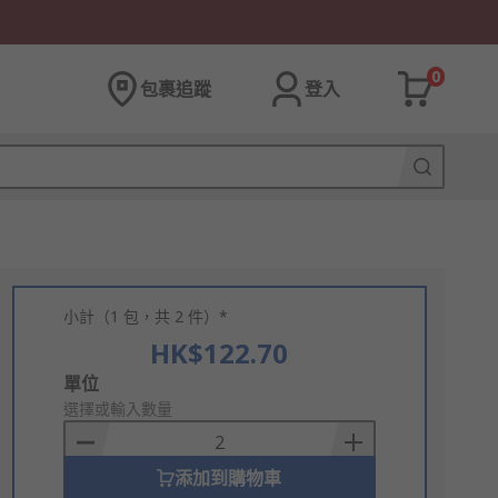
0
包裹追蹤
登入
小計（1 包，共 2 件）*
HK$122.70
Add
單位
to
選擇或輸入數量
Basket
添加到購物車