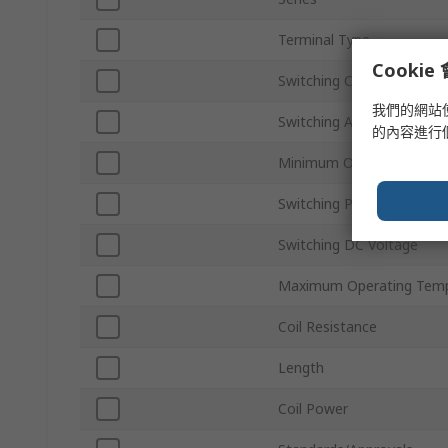
Terminal Type
Cooki
Switching Current
我們的網站
Switching AC Voltage
的內容進行
Minimum Operating Temp
Switching Power
Switching DC Voltage
Maximum Operating Temp
Coil Resistance
Length
Coil Power