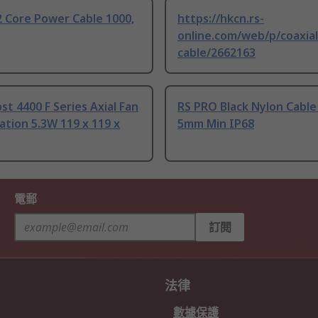
 Core Power Cable 1000,
https://hkcn.rs-
online.com/web/p/coaxial
cable/2662163
t 4400 F Series Axial Fan
RS PRO Black Nylon Cable
tion 5.3W 119 x 119 x
5mm Min IP68
電郵
訂閱
法律
數據保護