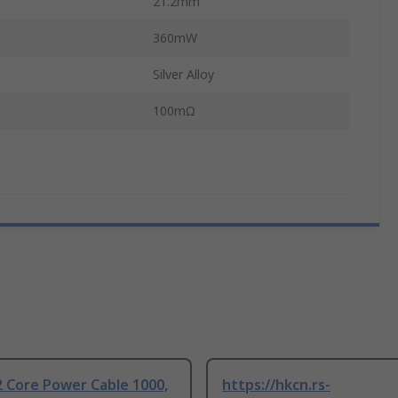
21.2mm
360mW
Silver Alloy
100mΩ
 Core Power Cable 1000,
https://hkcn.rs-