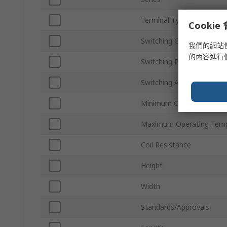
Terminal Type
Cooki
Switching Current
我們的網站
的內容進行
Switching Power
Switching AC Voltage
Minimum Operating Temp
Maximum Operating Temp
Coil Resistance
Height
Width
Standards/Approvals