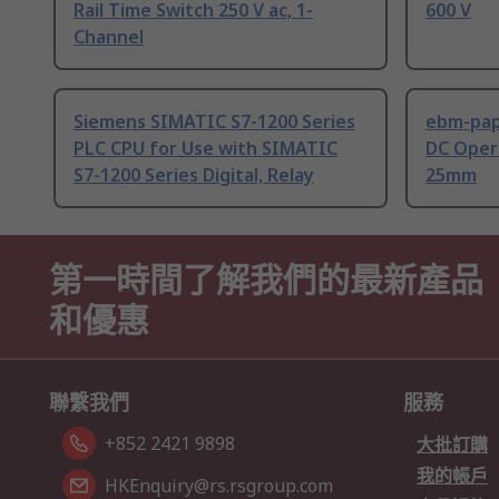
Rail Time Switch 250 V ac, 1-
600 V
Channel
Siemens SIMATIC S7-1200 Series
ebm-paps
PLC CPU for Use with SIMATIC
DC Opera
S7-1200 Series Digital, Relay
25mm
第一時間了解我們的最新產品
和優惠
聯繫我們
服務
+852 2421 9898
大批訂購
我的帳戶
HKEnquiry@rs.rsgroup.com