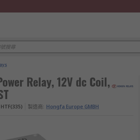
ays
wer Relay, 12V dc Coil,
ST
1HTF(335)
製造商
:
Hongfa Europe GMBH