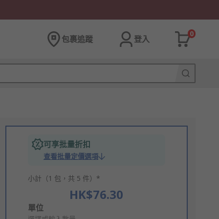
0
包裹追蹤
登入
可享批量折扣
查看批量定價選項
小計（1 包，共 5 件）*
HK$76.30
Add
單位
選擇或輸入數量