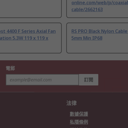
online.com/web/p/coaxial
cable/2662163
t 4400 F Series Axial Fan
RS PRO Black Nylon Cable
tion 5.3W 119 x 119 x
5mm Min IP68
電郵
訂閱
法律
數據保護
私隱條例