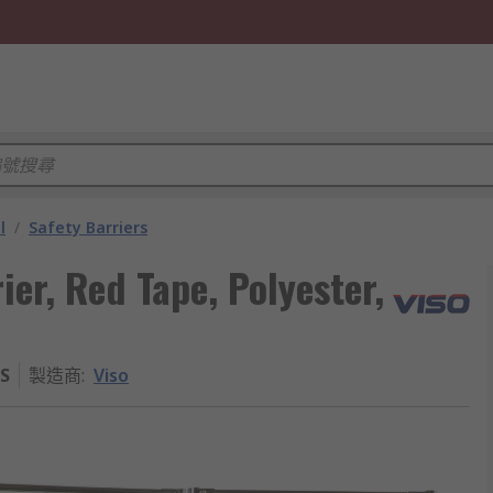
l
/
Safety Barriers
ier, Red Tape, Polyester,
S
製造商
:
Viso