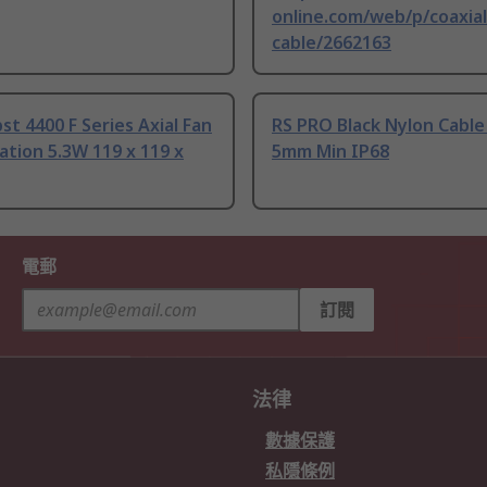
online.com/web/p/coaxial
cable/2662163
t 4400 F Series Axial Fan
RS PRO Black Nylon Cable
tion 5.3W 119 x 119 x
5mm Min IP68
電郵
訂閱
法律
數據保護
私隱條例