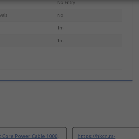
No Entry
vals
No
1m
1m
 Core Power Cable 1000,
https://hkcn.rs-