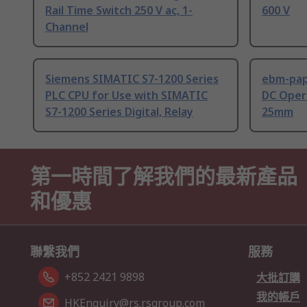
Rail Time Switch 250 V ac, 1-
600 V
Channel
Siemens SIMATIC S7-1200 Series
ebm-paps
PLC CPU for Use with SIMATIC
DC Opera
S7-1200 Series Digital, Relay
25mm
第一時間了解我們的最新產品
和優惠
聯繫我們
服務
+852 2421 9898
大批訂購
我的帳戶
HKEnquiry@rs.rsgroup.com