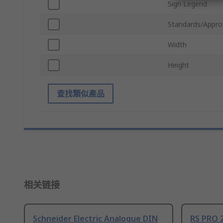
Sign Legend
Standards/Appro
Width
Height
查找類似產品
相关链接
Schneider Electric Analogue DIN
RS PRO 2