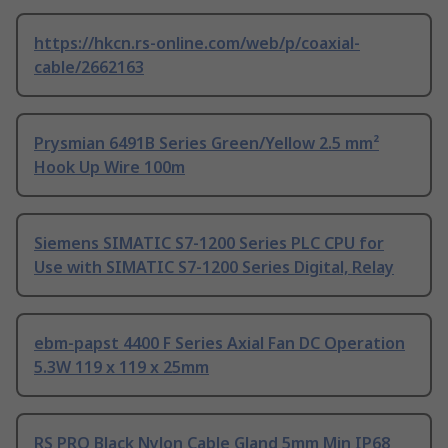
https://hkcn.rs-online.com/web/p/coaxial-
cable/2662163
Prysmian 6491B Series Green/Yellow 2.5 mm²
Hook Up Wire 100m
Siemens SIMATIC S7-1200 Series PLC CPU for
Use with SIMATIC S7-1200 Series Digital, Relay
ebm-papst 4400 F Series Axial Fan DC Operation
5.3W 119 x 119 x 25mm
RS PRO Black Nylon Cable Gland 5mm Min IP68