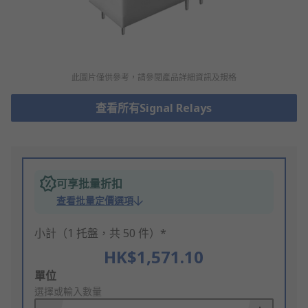
此圖片僅供參考，請參閲產品詳細資訊及規格
查看所有Signal Relays
可享批量折扣
查看批量定價選項
小計（1 托盤，共 50 件）*
HK$1,571.10
Add
單位
to
選擇或輸入數量