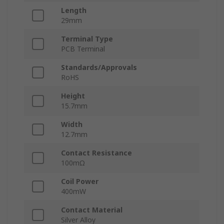
Length
29mm
Terminal Type
PCB Terminal
Standards/Approvals
RoHS
Height
15.7mm
Width
12.7mm
Contact Resistance
100mΩ
Coil Power
400mW
Contact Material
Silver Alloy