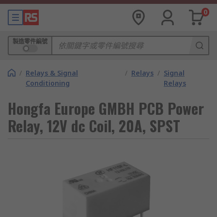
0
製造零件編號
/
Relays & Signal
/
Relays
/
Signal
Conditioning
Relays
Hongfa Europe GMBH PCB Power
Relay, 12V dc Coil, 20A, SPST