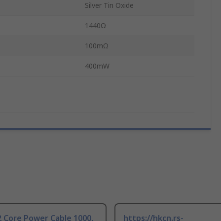
Silver Tin Oxide
1440Ω
100mΩ
400mW
 Core Power Cable 1000,
https://hkcn.rs-