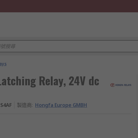
ays
atching Relay, 24V dc
ZS4AF
製造商
:
Hongfa Europe GMBH