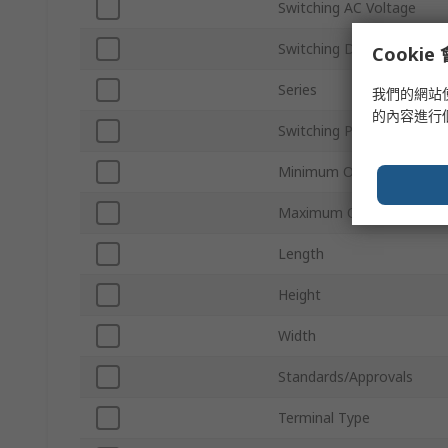
Switching AC Voltage
Switching DC Voltage
Cooki
Series
我們的網站
的內容進行
Switching Power
Minimum Operating Temp
Maximum Operating Temp
Length
Height
Width
Standards/Approvals
Terminal Type