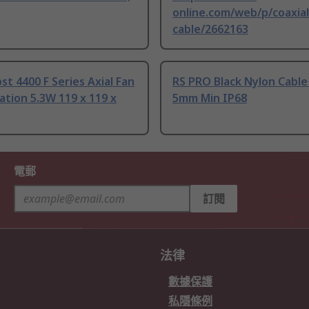
online.com/web/p/coaxial
cable/2662163
t 4400 F Series Axial Fan
RS PRO Black Nylon Cable
tion 5.3W 119 x 119 x
5mm Min IP68
電郵
訂閱
法律
數據保護
私隱條例