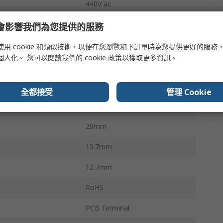
440V ac
300V dc
e 會影響我們為您提供的服務
HF115F
使用 cookie 和類似技術，以便在您瀏覽和下訂單時為您提供更好的服務
個人化。 您可以閱讀我們的
cookie 政策
以獲取更多資訊。
200VA
erature
-40°C
全都接受
管理 Cookie
erature
85°C
29mm
15.7mm
12.7mm
RoHS
PCB Terminal