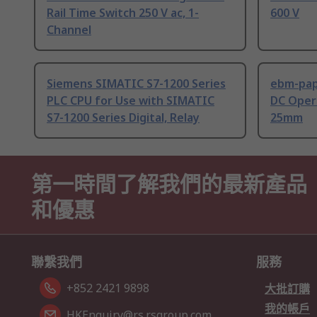
Rail Time Switch 250 V ac, 1-
600 V
Channel
Siemens SIMATIC S7-1200 Series
ebm-paps
PLC CPU for Use with SIMATIC
DC Opera
S7-1200 Series Digital, Relay
25mm
第一時間了解我們的最新產品
和優惠
聯繫我們
服務
+852 2421 9898
大批訂購
我的帳戶
HKEnquiry@rs.rsgroup.com