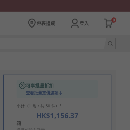
0
包裹追蹤
登入
可享批量折扣
查看批量定價選項
小計（1 盒，共 50 件）*
HK$1,156.37
Add
箱
選擇或輸入數量