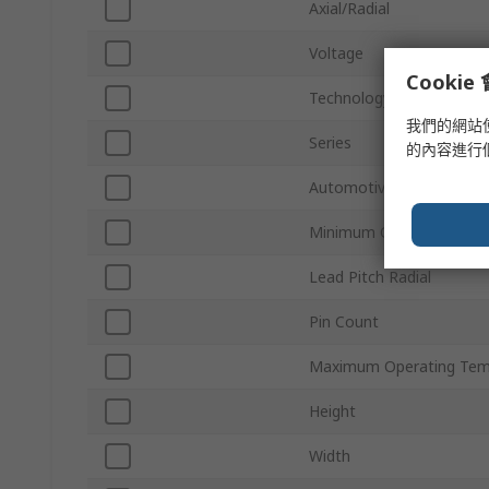
Axial/Radial
Voltage
Cooki
Technology
我們的網站
Series
的內容進行
Automotive Standard
Minimum Operating Tem
Lead Pitch Radial
Pin Count
Maximum Operating Tem
Height
Width