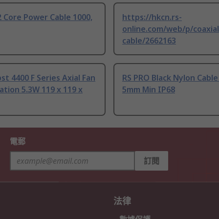
 Core Power Cable 1000,
https://hkcn.rs-
online.com/web/p/coaxial
cable/2662163
t 4400 F Series Axial Fan
RS PRO Black Nylon Cable
tion 5.3W 119 x 119 x
5mm Min IP68
電郵
訂閱
法律