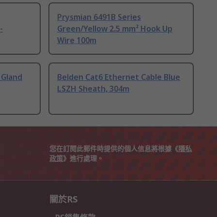
Prysmian 6491B Series
-
Green/Yellow 2.5 mm² Hook Up
Wire 100m
 Gland
Belden Cat6 Ethernet Cable Blue
LSZH Sheath, 304m
您在訂閱此郵件時提供的個人信息將根據《
隱私
政策
》進行處理。
關於RS