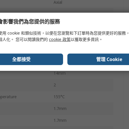
Axial
250V
e 會影響我們為您提供的服務
Carbon Film
使用 cookie 和類似技術，以便在您瀏覽和下訂單時為您提供更好的服務
CFS
個人化。 您可以閱讀我們的
cookie 政策
以獲取更多資訊。
No
全都接受
管理 Cookie
perature
-55°C
14mm
2
perature
155°C
1.7mm
1.7mm