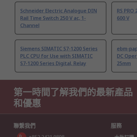
Schneider Electric Analogue DIN
RS PRO 2
Rail Time Switch 250 V ac, 1-
600 V
Channel
Siemens SIMATIC S7-1200 Series
ebm-paps
PLC CPU for Use with SIMATIC
DC Opera
S7-1200 Series Digital, Relay
25mm
第一時間了解我們的最新產品
和優惠
聯繫我們
服務