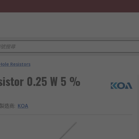
ole Resistors
sistor 0.25 W 5 %
製造商
:
KOA