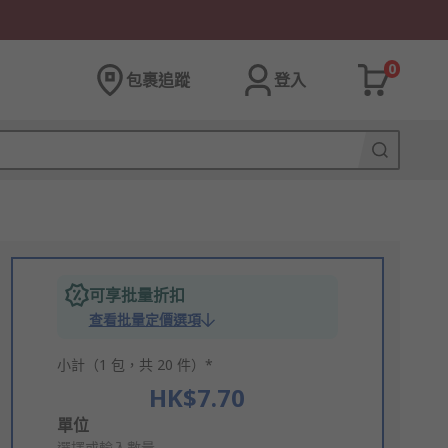
0
包裹追蹤
登入
可享批量折扣
查看批量定價選項
小計（1 包，共 20 件）*
HK$7.70
Add
單位
選擇或輸入數量