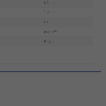
3.2mm
1.7mm
EU
0 ppm/°C
0.45mm