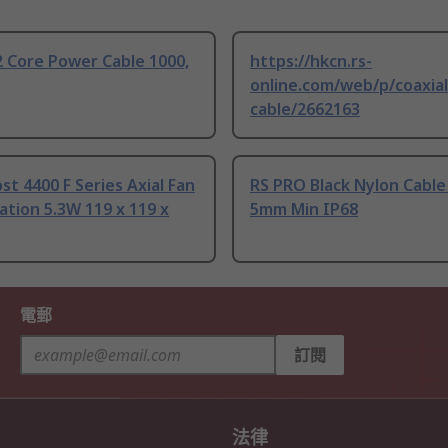
 Core Power Cable 1000,
https://hkcn.rs-
online.com/web/p/coaxial
cable/2662163
t 4400 F Series Axial Fan
RS PRO Black Nylon Cable
tion 5.3W 119 x 119 x
5mm Min IP68
電郵
訂閱
法律