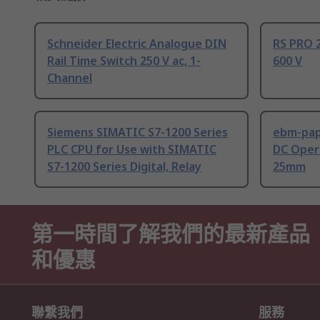
Schneider Electric Analogue DIN
RS PRO 2
Rail Time Switch 250 V ac, 1-
600 V
Channel
Siemens SIMATIC S7-1200 Series
ebm-paps
PLC CPU for Use with SIMATIC
DC Opera
S7-1200 Series Digital, Relay
25mm
第一時間了解我們的最新產品
和優惠
聯繫我們
服務