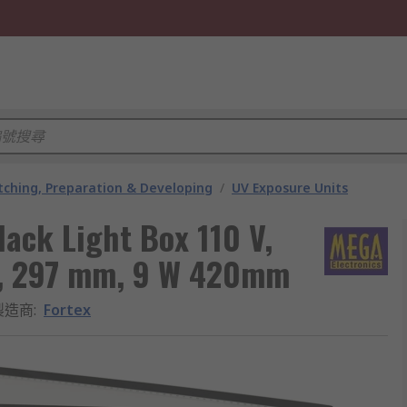
tching, Preparation & Developing
/
UV Exposure Units
lack Light Box 110 V,
c, 297 mm, 9 W 420mm
製造商
:
Fortex