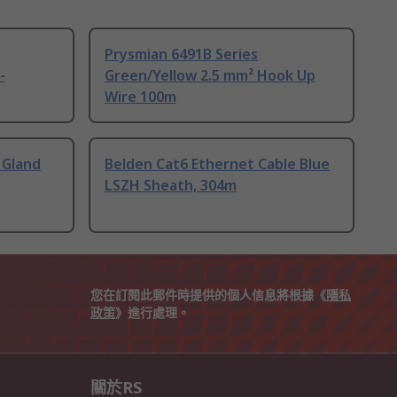
Prysmian 6491B Series
-
Green/Yellow 2.5 mm² Hook Up
Wire 100m
 Gland
Belden Cat6 Ethernet Cable Blue
LSZH Sheath, 304m
您在訂閱此郵件時提供的個人信息將根據《
隱私
政策
》進行處理。
關於RS