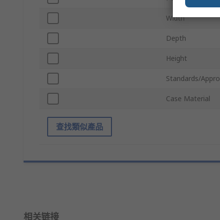
Width
Depth
Height
Standards/Appro
Case Material
查找類似產品
相关链接