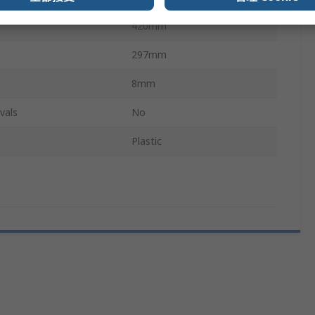
420mm
297mm
8mm
vals
No
Plastic