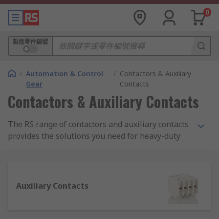
0
製造零件編號
/
Automation & Control
/
Contactors & Auxiliary
Gear
Contacts
Contactors & Auxiliary Contacts
The RS range of contactors and auxiliary contacts
provides the solutions you need for heavy-duty
electrical applications for industrial-grade
machinery. Used in everything from lighting and
furnace heating control to automation machinery
and materials handling, a high-quality range of
Auxiliary Contacts
contactors is essential for electrical regulation.
RS supplies contactors and auxiliary contacts
from trusted brands such as SIEMENS, Schneider