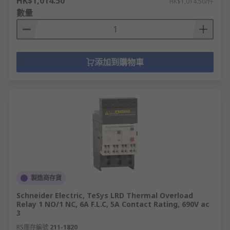
HK$1,014.50
HK$1,014.50/件
數量
添加到購物車
製造商存貨
Schneider Electric, TeSys LRD Thermal Overload
Relay 1 NO/1 NC, 6A F.L.C, 5A Contact Rating, 690V ac
3
RS庫存編號
211-1820