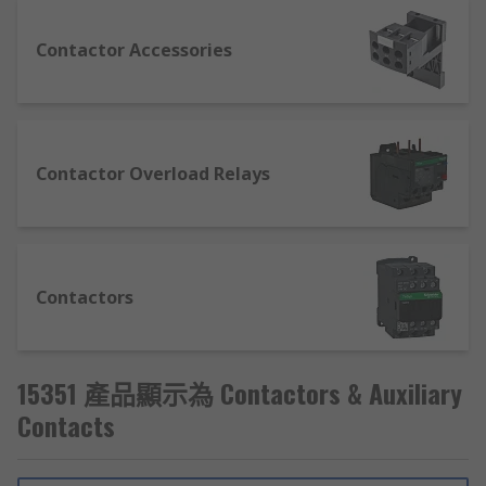
Electric, ABB, Eaton, Allen Bradley and our own
RS PRO range.
Contactor Accessories
Selecting the Right Contactor for You
Contactors are similar to relays in that they
Contactor Overload Relays
behave like remote switches, but are designed
specifically for high current applications in
power management. As such, unlike relays, they
are typically used in a normally open (NO)
position and are generally larger in size. Though
Contactors
most contactors provide the same switching
function, they are typically configured for specific
conditions.
15351 產品顯示為 Contactors & Auxiliary
Whether you require a contactor for a starter
Contacts
motor or as part of a more complex power control
device, there are a number of important factors