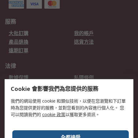
服務
大批訂購
我的帳戶
產品退換
送貨方法
遠期訂單
法律
數據保護
私隱條例
網站條款
郵件安全
Cookie 會影響我們為您提供的服務
销售条款和条件
我們的網站使用 cookie 和類似技術，以便在您瀏覽和下訂單
時為您提供更好的服務，並對您看到的內容進行個人化。 您
關於RS
可以閱讀我們的
cookie 政策
以獲取更多資訊。
RS銷售條款
企業集團
全球辦事處
加入我們
全都接受