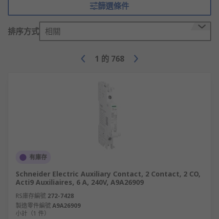
to consider when making your selection.
篩選條件
Variables such as the AC number, coil voltage and
power ratings will all have to be considered to be
排序方式
相關
sure that the contactor is compatible with the
intended device or system. It is also important to
1
的
768
check if the contactor is certified with
appropriate industrial standards.
Although they can be used as stand-alone
hardware control gear such as push-button
controllers, auxiliary contacts are typically
internal components of a contactor and are used
to reduce current power in high voltage
applications. A range of auxiliary contacts is
有庫存
available to compliment your contactor solution
Schneider Electric Auxiliary Contact, 2 Contact, 2 CO,
Acti9 Auxiliaires, 6 A, 240V, A9A26909
RS庫存編號
272-7428
製造零件編號
A9A26909
小計（1 件）