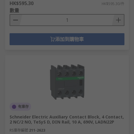
HK$595.30
HK$595.30/件
數量
添加到購物車
有庫存
Schneider Electric Auxiliary Contact Block, 4 Contact,
2 NC/2 NO, TeSyS D, DIN Rail, 10 A, 690V, LADN22P
RS庫存編號
211-2623