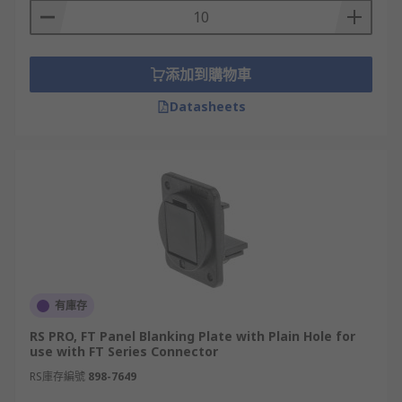
添加到購物車
Datasheets
有庫存
RS PRO, FT Panel Blanking Plate with Plain Hole for
use with FT Series Connector
RS庫存編號
898-7649