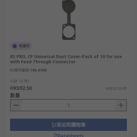
有庫存
RS PRO, CP Universal Dust Cover-Pack of 10 for use
with Feed Through Connector
RS庫存編號
196-0760
小計（1 件）
HK$92.50
HK$92.50/件
數量
添加到購物車
Datasheets