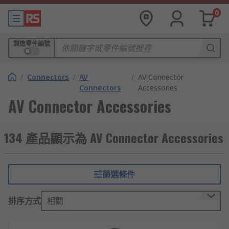
0
製造零件編號
/
Connectors
/
AV
/
AV Connector
Connectors
Accessories
AV Connector Accessories
134 產品顯示為 AV Connector Accessories
篩選條件
排序方式
相關