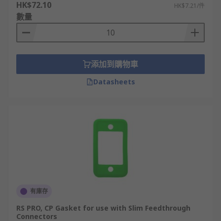
HK$72.10
HK$7.21/件
數量
添加到購物車
Datasheets
有庫存
RS PRO, CP Gasket for use with Slim Feedthrough
Connectors