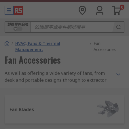
0
製造零件編號
/
HVAC, Fans & Thermal
/
Fan
Management
Accessories
Fan Accessories
As well as offering a wide variety of fans, from
desk and portable designs through to extractor
and centrifugal models, we have a great selection
of parts and accessories to help enhance the
functionality and efficiency of these products
Fan Blades
Choose from hundreds of items in our range,
many from industry-leading brands including
ebm-papst, Schneider Electric, Vent-Axia, plus