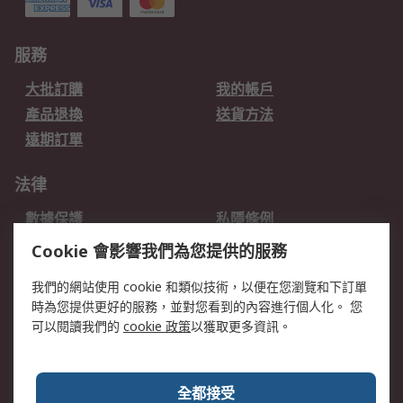
服務
大批訂購
我的帳戶
產品退換
送貨方法
遠期訂單
法律
數據保護
私隱條例
網站條款
郵件安全
Cookie 會影響我們為您提供的服務
销售条款和条件
我們的網站使用 cookie 和類似技術，以便在您瀏覽和下訂單
時為您提供更好的服務，並對您看到的內容進行個人化。 您
關於RS
可以閱讀我們的
cookie 政策
以獲取更多資訊。
RS銷售條款
企業集團
全球辦事處
加入我們
全都接受
新聞中心
關於RS