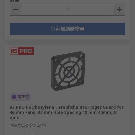
數量
添加到購物車
有庫存
RS PRO Polybutylene Terephthalate Finger Guard for
40 mm Fans, 32 mm Hole Spacing 40 mm 40mm, 6
mm
RS庫存編號
737-4030