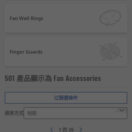
Or for help with positioning and securing fans,
browse our selection of brackets and mountings,
Fan Wall Rings
which enable them to be positioned safely while
providing optimum levels of cooling. Plus, the
gaskets in our range are designed to offer
excellent noise and vibration insulation,
alongside preventing air leakage.
Finger Guards
501 產品顯示為 Fan Accessories
篩選條件
排序方式
相關
1
的
26