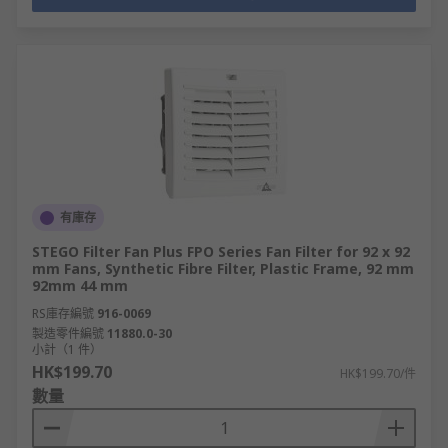
有庫存
STEGO Filter Fan Plus FPO Series Fan Filter for 92 x 92
mm Fans, Synthetic Fibre Filter, Plastic Frame, 92 mm
92mm 44 mm
RS庫存編號
916-0069
製造零件編號
11880.0-30
小計（1 件）
HK$199.70
HK$199.70/件
數量