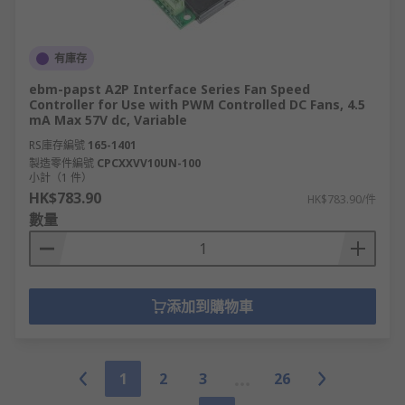
有庫存
ebm-papst A2P Interface Series Fan Speed
Controller for Use with PWM Controlled DC Fans, 4.5
mA Max 57V dc, Variable
RS庫存編號
165-1401
製造零件編號
CPCXXVV10UN-100
小計（1 件）
HK$783.90
HK$783.90/件
數量
添加到購物車
1
2
3
26