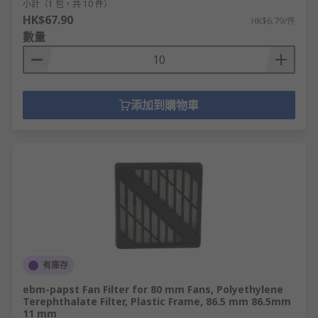
小計（1 包，共 10 件）
HK$67.90
HK$6.79/件
數量
添加到購物車
有庫存
ebm-papst Fan Filter for 80 mm Fans, Polyethylene
Terephthalate Filter, Plastic Frame, 86.5 mm 86.5mm
11 mm