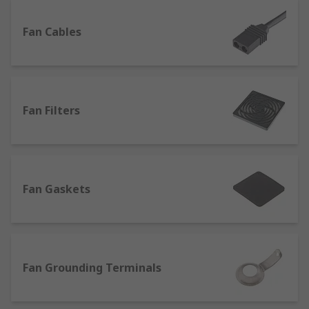
our high-quality own brand RS PRO.
Fan Cables
Fan accessories and equipment
Browse our great selection of accessories and
replacement parts to find the best solution for all
Fan Filters
types of fans, including the ones in our range:
Axial
Ceiling
Centrifugal
Fan Gaskets
Desk and portable
Duct
Enclosure fan modules
Fan Grounding Terminals
Extractor
Fan kits