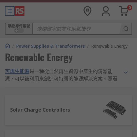
0
製造零件編號
/
Power Supplies & Transformers
/
Renewable Energy
Renewable Energy
可再生能源
是一種從自然再生資源中產生的清潔能
源，可以被利用來創造可持續的能源解決方案。隨著
全球氣候變化和溫室氣體排放的不斷增加，可再生能
源解決方案對於創造更可持續、更綠色的世界至關重
要。在 RS，您會找到各種可再生能源產品，以幫助
您變得更加可持續和節能，同時減少您的碳足跡和對
Solar Charge Controllers
環境的影響。
再生能源的種類