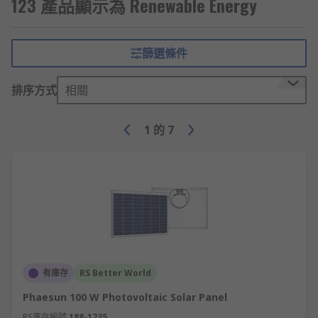
123 產品顯示為 Renewable Energy
能源，以供商業和家庭使用。這包括
太陽能電池板
、
風力渦輪機
、
太陽能逆變器
和所有相關配件，提供可
持續的解決方案，以提高能源效率並減少碳足跡。
篩選條件
如何使用再生能源？
排序方式
相關
可再生能源可用作商業和家庭環境中的清潔和節能能
源解決方案。太陽能電池板和太陽能逆變器的使用是
1
的
7
理想的，可以捕獲和轉換太陽能來為電器供電，而風
力渦輪機可以幫助捕獲風能來為設施和機械供電。這
些可再生能源解決方案以及更多解決方案提供了一種
清潔高效的方式來捕獲和利用各種環境中的可再生能
源。
再生能源設備的品牌推薦
有庫存
RS Better World
RS 歐時為您提供了不同品牌的可再生能源設備，如
Phaesun 100 W Photovoltaic Solar Panel
Seeit
、
Phaesun
、
RS PRO
等多款不同規格、型號的
產品供您挑選，從而滿足不同的應用場景需求。
RS庫存編號
188-1235