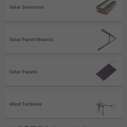
Solar Inverters
以下是主要的再生能源種類：
太陽能：將太陽光直接轉換為電能。
風能: 利用風力驅動風力渦輪機發電。
水力發電: 利用水流的動能發電，包括水壩式水
Solar Panel Mounts
力發電和小水力發電。
地熱能: 利用地底的高溫來發電或供熱。
生物質能: 將生物質（如木材、農作物殘渣、動
物糞便等）轉化為能源。
Solar Panels
海洋能: 利用海浪、潮汐、洋流等能量發電。
如何利用再生能源？
Wind Turbines
在 RS，我們認識到可再生能源在抗擊氣候變化和創
造更可持續的世界中發揮著重要作用。為了實現這些
目標，我們提供廣泛的產品，旨在捕獲和利用可再生