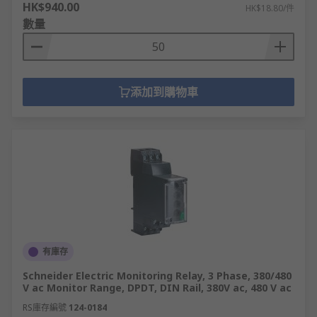
HK$940.00
HK$18.80/件
數量
添加到購物車
有庫存
Schneider Electric Monitoring Relay, 3 Phase, 380/480
V ac Monitor Range, DPDT, DIN Rail, 380V ac, 480 V ac
RS庫存編號
124-0184