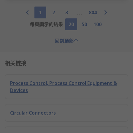
1
2
3
804
每頁顯示的結果
20
50
100
回到頂部
相关链接
Process Control, Process Control Equipment &
Devices
Circular Connectors