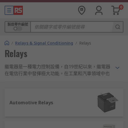
0
製造零件編號
/
Relays & Signal Conditioning
/
Relays
Relays
繼電器是一種電力控制設備，自19世紀以來，繼電器
在電信行業中發揮極大功能。在工業和汽車領域中也
被廣泛使用。時至今日，繼電器的應用已擴展到電腦
運算和醫學研究等範疇，也成為了許多日常生活設備
中的基本組件。
Automotive Relays
繼電器的原理及功能
繼電器的核心由一個線圈組成（通常是銅線，因為它