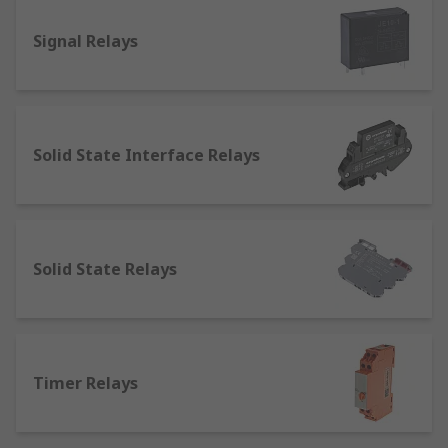
業自動化、汽車電子、計算機和醫學研究等領域。它
Signal Relays
們在日常生活中的許多設備中都是基本組件，確保電
流的有效管理和控制。
繼電器的品牌推薦
Solid State Interface Relays
RS 歐時提供一系列不同類型繼電器可供挑選。精選
品牌包括
RS PRO
、
Panasonic
、
Omron
、
TE
Connectivity
等。我們的產品質量優良，價錢實
惠，能滿足您的各種需求。
Solid State Relays
即日訂購，最快次日發貨，網上落單滿額即享免運
費！
Timer Relays