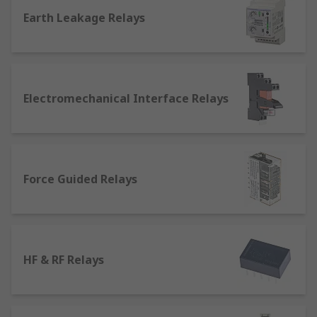
電阻低，有助於電力傳輸），當接收到電流時便會產
Earth Leakage Relays
生磁場，從而控制其他電路，充當着不同電子設備之
間互相傳遞電信的橋樑功能。它可以從第一個設備接
收輸入信號，然後向第二個設備輸出信號。第一個設
備的電流會在繼電器線圈上產生電磁力，使繼電器的
觸點開合，從而決定是否將信號傳輸到第二個設備
Electromechanical Interface Relays
上。
繼電器的類型
繼電器有多種不同的類型，以下是常見的幾種：
Force Guided Relays
自鎖繼電器
：可以通過磁性或機械系統操作，
並且可以具有單繞組或雙繞組線圈。它們的位
置在電路最後一次通電時保持不變。常用於操
作自動門和閘門，以及照明中。
HF & RF Relays
非自鎖繼電器
：不同於自鎖繼電器，當電源從
電路中移除時，非自鎖繼電器會回到初始位
置。通常用於按鈕應用中，如鍵盤。