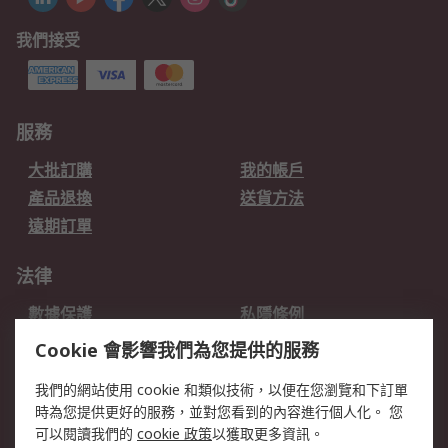
我們接受
服務
大批訂購
我的帳戶
產品退換
送貨方法
遠期訂單
法律
數據保護
私隱條例
網站條款
郵件安全
Cookie 會影響我們為您提供的服務
销售条款和条件
我們的網站使用 cookie 和類似技術，以便在您瀏覽和下訂單
時為您提供更好的服務，並對您看到的內容進行個人化。 您
關於RS
可以閱讀我們的
cookie 政策
以獲取更多資訊。