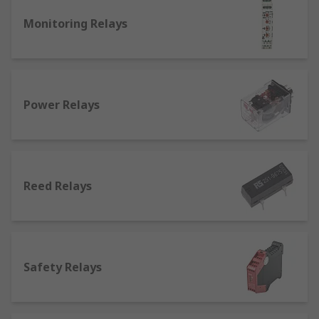
高頻及射頻繼電器
：最常用於無線電系統、計
Monitoring Relays
算、測試和工業設備中，這些設備涉及高電
壓，而標準繼電器無法支持高效運行。例如，
在無線電設備中，繼電器分離負責接收和傳輸
高頻信號的電路。
Power Relays
繼電器的型號
繼電器的型號通常會按照不同廠商和品牌的產品來命
名，例如Omron出產的繼電器當中就以MY4Z-CBG、
Reed Relays
MYQ、MYK、MYH等型號較為熱門。不同繼電器型
號的功率、線圈、觸點都各有不同，在購買前最好先
確認其規格是否適合。如對選購繼電器有疑問，歡迎
你與我們聯絡。
Safety Relays
繼電器的應用
繼電器在各種應用中扮演着重要角色，包括電信、工