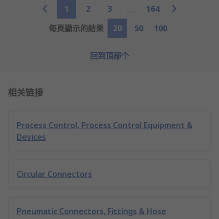
1
2
3
164
每頁顯示的結果
20
50
100
回到頂部
相关链接
Process Control, Process Control Equipment &
Devices
Circular Connectors
Pneumatic Connectors, Fittings & Hose