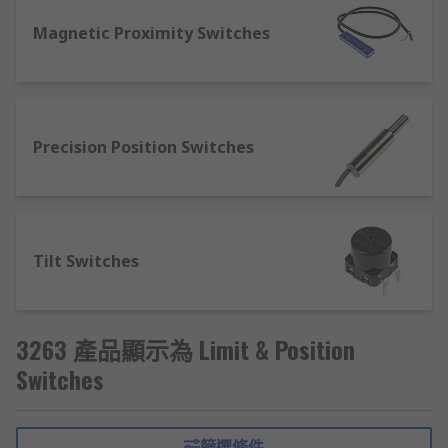
commitment to excellence is absolute. RS adheres
to the highest standards for business-to-
Magnetic Proximity Switches
business companies, so whether you’re looking
for something from our range of products or an
accessory we’ll guarantee its quality and provide
you with requisite technical support to use your
Precision Position Switches
Limit Switch or Position Switch product.
Tilt Switches
3263 產品顯示為 Limit & Position
Switches
篩選條件