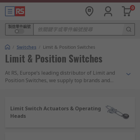
0
製造零件編號
/
Switches
/
Limit & Position Switches
Limit & Position Switches
At RS, Europe’s leading distributor of Limit and
Position Switches, we supply top brands and
thousands of products. We are completely
committed to our customers and ensure our
range of products are all safety approved and of
Limit Switch Actuators & Operating
the highest quality. With possibly the biggest
Heads
range of Limit and Position Switches online, free
next day delivery is available on thousands of
switches when in stock and ordered online