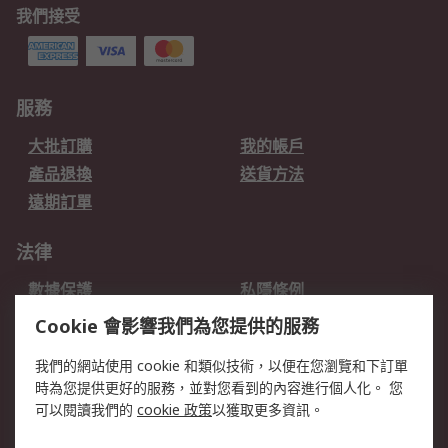
我們接受
服務
大批訂購
我的帳戶
產品退換
送貨方法
遠期訂單
法律
數據保護
私隱條例
網站條款
郵件安全
Cookie 會影響我們為您提供的服務
销售条款和条件
我們的網站使用 cookie 和類似技術，以便在您瀏覽和下訂單
時為您提供更好的服務，並對您看到的內容進行個人化。 您
關於RS
可以閱讀我們的
cookie 政策
以獲取更多資訊。
RS銷售條款
企業集團