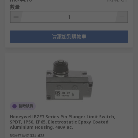
HK$44.10/件
數量
添加到購物車
暫時缺貨
Honeywell BZE7 Series Pin Plunger Limit Switch,
SPDT, IP50, IP65, Electrostatic Epoxy Coated
Aluminium Housing, 480V ac,
RS庫存編號
334-628