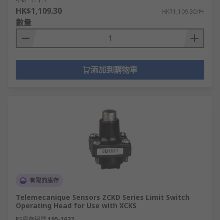
HK$1,109.30
HK$1,109.30/件
數量
添加到購物車
有限的庫存
Telemecanique Sensors ZCKD Series Limit Switch
Operating Head for Use with XCKS
RS庫存編號
195-1632