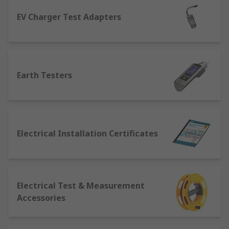
EV Charger Test Adapters
什麼是 RCD？
RCD（剩餘電流裝置）是一種通常內置的設備，用來
測量剩餘電流。當剩餘電流過高時，RCD會自動跳
閘，以保護使用者免受火災或觸電的意外，以遵循
Earth Testers
BS7671標準。
什麼是 BS7671？
Electrical Installation Certificates
BS7671是英國強制執行的一套規範標準，從1882年
以來已經歷多次修訂和更新。許多國家的電氣規範都
以這一標準為基礎。在香港，BS 7671並不直接應
用，香港主要依循的是《電力（線路）規例》，該規
Electrical Test & Measurement
例是由機電工程署管理的，針對本地電氣安裝的安全
Accessories
標準。而BS 7671 是一個國際認可的標準，部分國際
項目或在特定情況下，仍會參考 BS 7671 作為設計和
安裝的指引。我們提供的電力測量工具均經過所有必