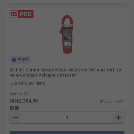
有庫存
RS PRO Clamp Meter 999 A 1000 V dc 999 V ac CAT IV
Non-Contact Voltage Detector
RS庫存編號
204-8310
小計（1 件）
HK$2,384.90
HK$2,384.90/件
數量