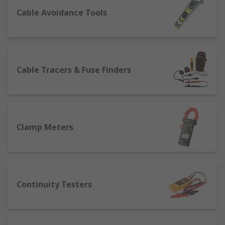
Cable Avoidance Tools
萬用表：可測量電壓、電流和電阻的多功能設
備，適合各種電氣測試。
電壓測試器：專門檢測電壓的工具，通常用於
測量插座或線路中的電壓。
絕緣測試器：檢查電氣設備和電線的絕緣性
Cable Tracers & Fuse Finders
能，確保安全性。
接地測試器：用來測試接地系統是否有效，特
別在工業和電力系統中使用。
相序測試器：測試三相電源的相序，避免設備
Clamp Meters
損壞。
為什麼需要進行電力測試？
Continuity Testers
電力安裝測試器及其各種配件的作要在於保護使用者
的安全，確保所有電線和電氣設備均經過嚴格的質量
控制。使用多功能測電儀器可以檢查電氣設備的安全
性，避免潛在的危險。