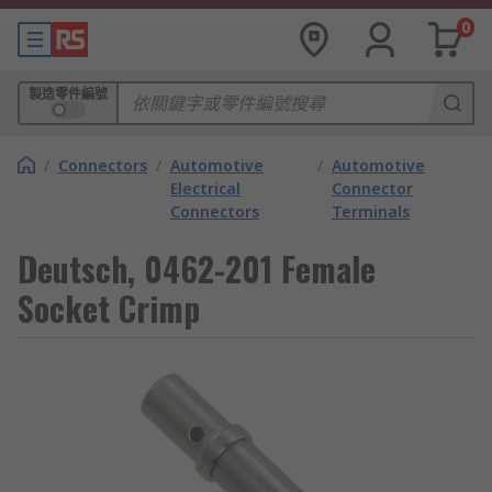
0
製造零件編號
/
Connectors
/
Automotive
/
Automotive
Electrical
Connector
Connectors
Terminals
Deutsch, 0462-201 Female
Socket Crimp