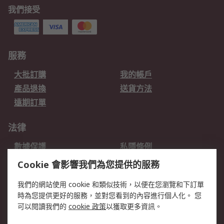
我們接受
服務
大批訂購
我的帳戶
產品退換
送貨方法
遠期訂單
法律
數據保護
私隱條例
網站條款
郵件安全
Cookie 會影響我們為您提供的服務
销售条款和条件
我們的網站使用 cookie 和類似技術，以便在您瀏覽和下訂單
時為您提供更好的服務，並對您看到的內容進行個人化。 您
關於RS
可以閱讀我們的
cookie 政策
以獲取更多資訊。
RS銷售條款
企業集團