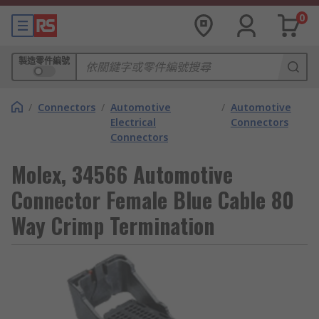
0
製造零件編號
/
Connectors
/
Automotive
/
Automotive
Electrical
Connectors
Connectors
Molex, 34566 Automotive
Connector Female Blue Cable 80
Way Crimp Termination