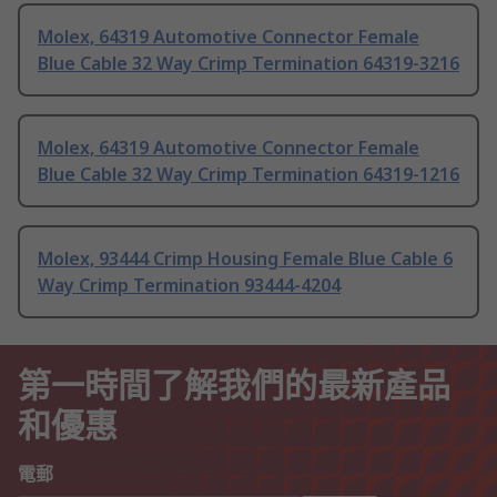
Molex, 64319 Automotive Connector Female
Blue Cable 32 Way Crimp Termination 64319-3216
Molex, 64319 Automotive Connector Female
Blue Cable 32 Way Crimp Termination 64319-1216
Molex, 93444 Crimp Housing Female Blue Cable 6
Way Crimp Termination 93444-4204
第一時間了解我們的最新產品
和優惠
電郵