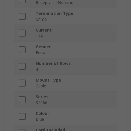
Receptacle Housing
Termination Type
Crimp
Current
11A
Gender
Female
Number of Rows
4
Mount Type
Cable
Series
34566
Colour
Blue
Cord Included