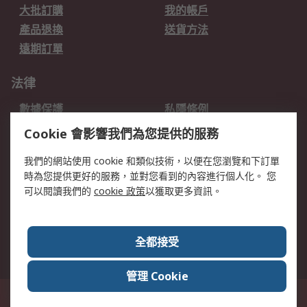
大批訂購
我的帳戶
產品退換
送貨方法
遠期訂單
法律
數據保護
私隱條例
網站條款
郵件安全
Cookie 會影響我們為您提供的服務
销售条款和条件
我們的網站使用 cookie 和類似技術，以便在您瀏覽和下訂單
時為您提供更好的服務，並對您看到的內容進行個人化。 您
關於RS
可以閱讀我們的
cookie 政策
以獲取更多資訊。
RS銷售條款
企業集團
全球辦事處
加入我們
全都接受
新聞中心
關於RS
管理 Cookie
香港長沙灣郵政信箱 80108號 此網站的所有解釋根據英語版本
© RS
Components Ltd