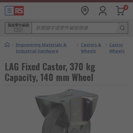
0
製造零件編號
/
Engineering Materials &
/
Castors &
/
Castor
Industrial Hardware
Wheels
Wheels
LAG Fixed Castor, 370 kg
Capacity, 140 mm Wheel