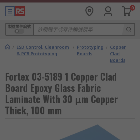
0
製造零件編號
/
ESD Control, Cleanroom
/
Prototyping
/
Copper
& PCB Prototyping
Boards
Clad
Boards
Fortex 03-5189 1 Copper Clad
Board Epoxy Glass Fabric
Laminate With 30 μm Copper
Thick, 100 mm