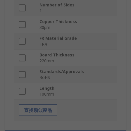
Number of Sides
1
Copper Thickness
30μm
FR Material Grade
FR4
Board Thickness
220mm
Standards/Approvals
RoHS
Length
100mm
查找類似產品