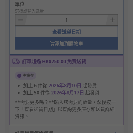
Add
單位
to
選擇或輸入數量
Basket
查看送貨日期
添加到購物車
訂單超過 HK$250.00 免費送貨
有庫存
加上
6
件從
2026年8月10日
起發貨
加上
50
件從
2026年8月17日
起發貨
**需要更多嗎？**輸入您需要的數量，然後按一
下「查看送貨日期」以查詢更多庫存和送貨詳細
資訊。