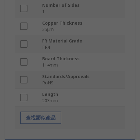
Number of Sides
1
Copper Thickness
35μm
FR Material Grade
FR4
Board Thickness
114mm
Standards/Approvals
RoHS
Length
203mm
查找類似產品