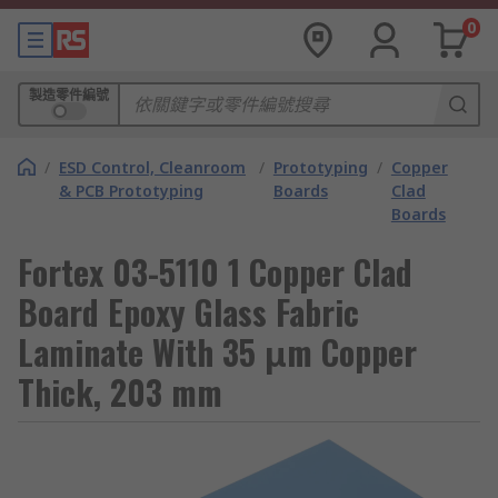
0
製造零件編號
/
ESD Control, Cleanroom
/
Prototyping
/
Copper
& PCB Prototyping
Boards
Clad
Boards
Fortex 03-5110 1 Copper Clad
Board Epoxy Glass Fabric
Laminate With 35 μm Copper
Thick, 203 mm