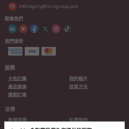
HKEnquiry@rs.rsgroup.com
跟着我們
我們接受
服務
大批訂購
我的帳戶
產品退換
送貨方法
遠期訂單
法律
數據保護
私隱條例
網站條款
郵件安全