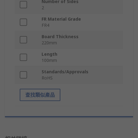
Number of Sides
2
FR Material Grade
FR4
Board Thickness
220mm
Length
100mm
Standards/Approvals
RoHS
查找類似產品