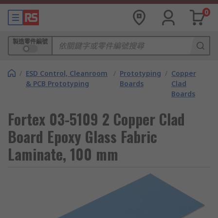
0
製造零件編號
/
ESD Control, Cleanroom
/
Prototyping
/
Copper
& PCB Prototyping
Boards
Clad
Boards
Fortex 03-5109 2 Copper Clad
Board Epoxy Glass Fabric
Laminate, 100 mm