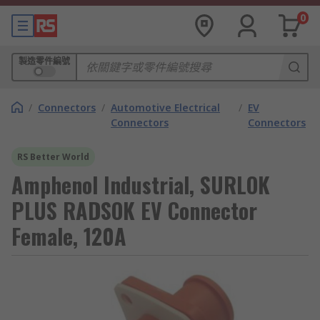
0
製造零件編號
/
Connectors
/
Automotive Electrical
/
EV
Connectors
Connectors
RS Better World
Amphenol Industrial, SURLOK
PLUS RADSOK EV Connector
Female, 120A