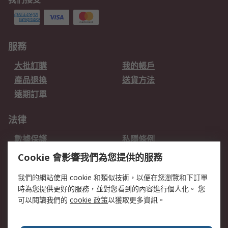
服務
大批訂購
我的帳戶
產品退換
送貨方法
遠期訂單
法律
數據保護
私隱條例
網站條款
郵件安全
Cookie 會影響我們為您提供的服務
销售条款和条件
我們的網站使用 cookie 和類似技術，以便在您瀏覽和下訂單
時為您提供更好的服務，並對您看到的內容進行個人化。 您
關於RS
可以閱讀我們的
cookie 政策
以獲取更多資訊。
RS銷售條款
企業集團
全球辦事處
加入我們