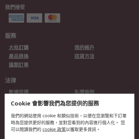
我們接受
服務
大批訂購
我的帳戶
產品退換
送貨方法
遠期訂單
法律
數據保護
私隱條例
網站條款
郵件安全
Cookie 會影響我們為您提供的服務
销售条款和条件
我們的網站使用 cookie 和類似技術，以便在您瀏覽和下訂單
時為您提供更好的服務，並對您看到的內容進行個人化。 您
關於RS
可以閱讀我們的
cookie 政策
以獲取更多資訊。
RS銷售條款
企業集團