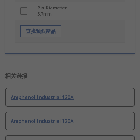
Pin Diameter
5.7mm
查找類似產品
相关链接
Amphenol Industrial 120A
Amphenol Industrial 120A