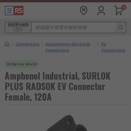
0
製造零件編號
/
Connectors
/
Automotive Electrical
/
EV
Connectors
Connectors
RS Better World
Amphenol Industrial, SURLOK
PLUS RADSOK EV Connector
Female, 120A