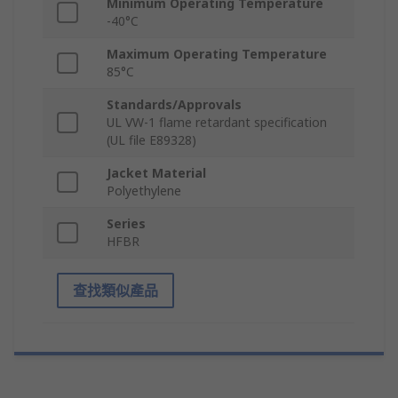
Minimum Operating Temperature
-40°C
Maximum Operating Temperature
85°C
Standards/Approvals
UL VW-1 flame retardant specification
(UL file E89328)
Jacket Material
Polyethylene
Series
HFBR
查找類似產品