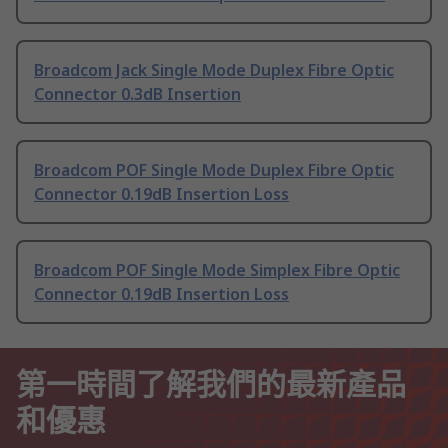
Broadcom Jack Single Mode Duplex Fibre Optic
Connector 0.3dB Insertion
Broadcom POF Single Mode Duplex Fibre Optic
Connector 0.19dB Insertion Loss
Broadcom POF Single Mode Simplex Fibre Optic
Connector 0.19dB Insertion Loss
第一時間了解我們的最新產品
和優惠