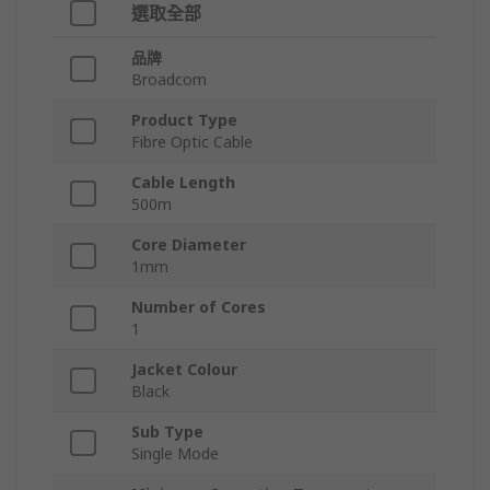
選取全部
品牌
Broadcom
Product Type
Fibre Optic Cable
Cable Length
500m
Core Diameter
1mm
Number of Cores
1
Jacket Colour
Black
Sub Type
Single Mode