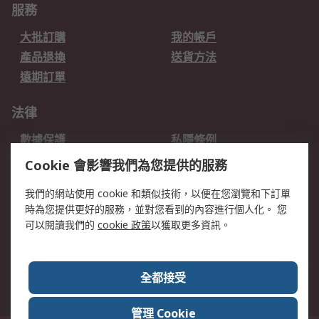
服務
大批訂購
我的帳戶
產品退換
送貨方法
遠期訂單
法律
數據保護
私隱條例
網站條款
郵件安全
Cookie 會影響我們為您提供的服務
销售条款和条件
我們的網站使用 cookie 和類似技術，以便在您瀏覽和下訂單
時為您提供更好的服務，並對您看到的內容進行個人化。 您
關於RS
可以閱讀我們的
cookie 政策
以獲取更多資訊。
RS銷售條款
企業集團
全球辦事處
加入我們
全都接受
新聞中心
關於RS
管理 Cookie