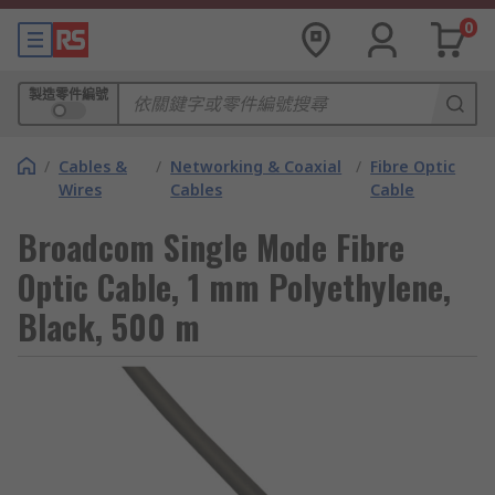
0
製造零件編號
/
Cables &
/
Networking & Coaxial
/
Fibre Optic
Wires
Cables
Cable
Broadcom Single Mode Fibre
Optic Cable, 1 mm Polyethylene,
Black, 500 m