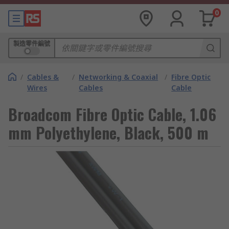
0
製造零件編號
/
Cables &
/
Networking & Coaxial
/
Fibre Optic
Wires
Cables
Cable
Broadcom Fibre Optic Cable, 1.06
mm Polyethylene, Black, 500 m