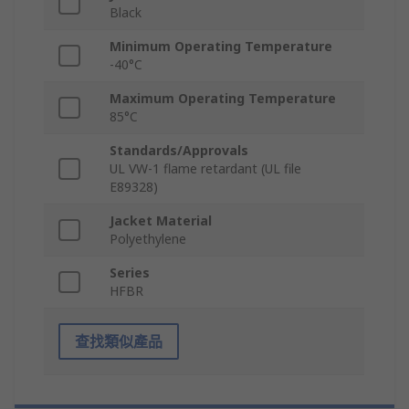
Black
Minimum Operating Temperature
-40°C
Maximum Operating Temperature
85°C
Standards/Approvals
UL VW-1 flame retardant (UL file
E89328)
Jacket Material
Polyethylene
Series
HFBR
查找類似產品