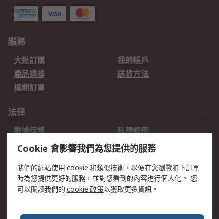
服務
大批訂購
我的帳戶
產品退換
送貨方法
遠期訂單
法律
數據保護
私隱條例
網站條款
郵件安全
Cookie 會影響我們為您提供的服務
销售条款和条件
我們的網站使用 cookie 和類似技術，以便在您瀏覽和下訂單
時為您提供更好的服務，並對您看到的內容進行個人化。 您
關於RS
可以閱讀我們的
cookie 政策
以獲取更多資訊。
RS銷售條款
企業集團
全球辦事處
加入我們