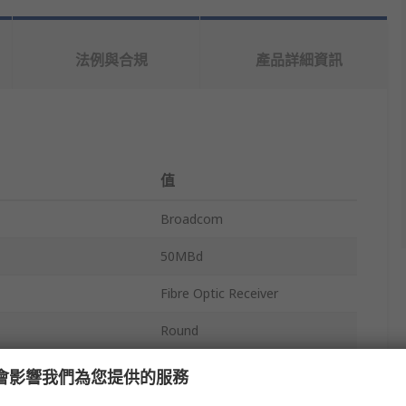
法例與合規
產品詳細資訊
值
Broadcom
50MBd
Fibre Optic Receiver
Round
itivity
865nm
e 會影響我們為您提供的服務
5ns