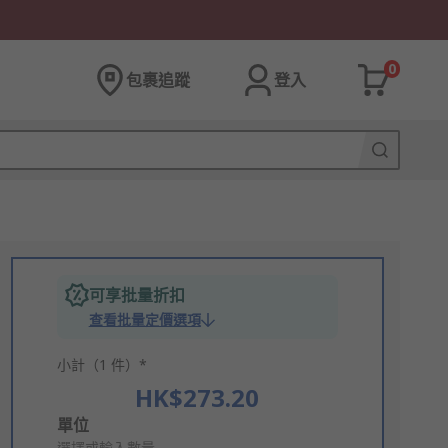
0
包裹追蹤
登入
可享批量折扣
查看批量定價選項
小計（1 件）*
HK$273.20
Add
單位
選擇或輸入數量