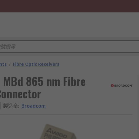
nts
/
Fibre Optic Receivers
 MBd 865 nm Fibre
Connector
製造商
:
Broadcom