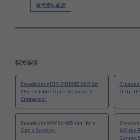
查找類似產品
相关链接
Broadcom AFBR-2418MZ 50 MBd
Broadco
865 nm Fibre Optic Receiver ST
Optic R
Connector
Broadcom 50 MBd 685 nm Fibre
Broadco
Optic Receiver
865 nm F
Connect