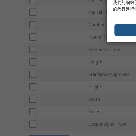
我們的網站
的內容進行
Typical Fall Time
Number of Pins
Mount Type
Connector Type
Length
Standards/Approvals
Height
Width
Series
Output Signal Type