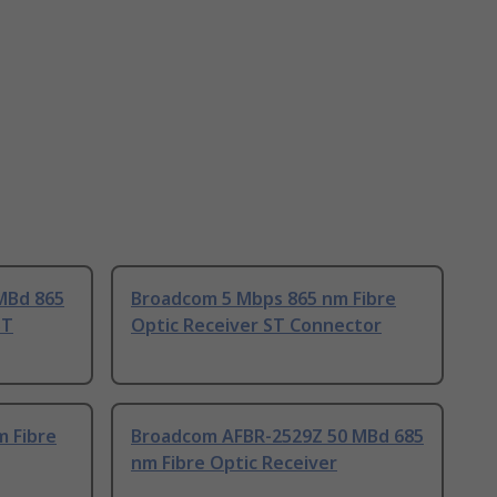
MBd 865
Broadcom 5 Mbps 865 nm Fibre
ST
Optic Receiver ST Connector
 Fibre
Broadcom AFBR-2529Z 50 MBd 685
nm Fibre Optic Receiver