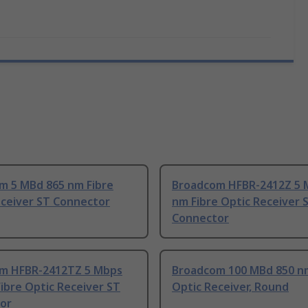
m 5 MBd 865 nm Fibre
Broadcom HFBR-2412Z 5 
eceiver ST Connector
nm Fibre Optic Receiver 
Connector
m HFBR-2412TZ 5 Mbps
Broadcom 100 MBd 850 nm
ibre Optic Receiver ST
Optic Receiver, Round
or