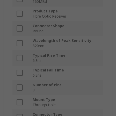
160MBd
Product Type
Fibre Optic Receiver
Connector Shape
Round
Wavelength of Peak Sensitivity
820nm
Typical Rise Time
6.3ns
Typical Fall Time
6.3ns
Number of Pins
8
Mount Type
Through Hole
Connector Type