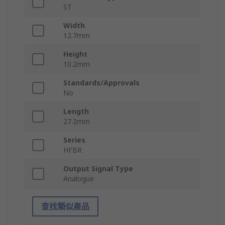
ST
Width
12.7mm
Height
10.2mm
Standards/Approvals
No
Length
27.2mm
Series
HFBR
Output Signal Type
Analogue
查找類似產品