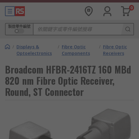
0
製造零件編號
/
Displays &
/
Fibre Optic
/
Fibre Optic
Optoelectronics
Components
Receivers
Broadcom HFBR-2416TZ 160 MBd
820 nm Fibre Optic Receiver,
Round, ST Connector