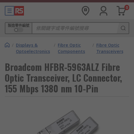
0
製造零件編號
/
Displays &
/
Fibre Optic
/
Fibre Optic
Optoelectronics
Components
Transceivers
Broadcom HFBR-5963ALZ Fibre
Optic Transceiver, LC Connector,
155 Mbps 1380 nm 10-Pin