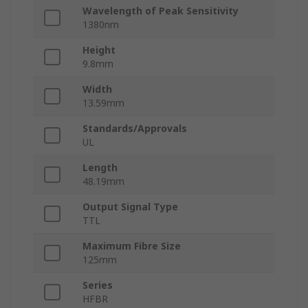
Wavelength of Peak Sensitivity
1380nm
Height
9.8mm
Width
13.59mm
Standards/Approvals
UL
Length
48.19mm
Output Signal Type
TTL
Maximum Fibre Size
125mm
Series
HFBR