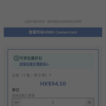
此圖片僅供參考，請參閲產品詳細資訊及規格
查看所有HDMI Connectors
可享批量折扣
查看批量定價選項
小計（1 包，共 5 件）*
HK$94.50
Add
單位
to
選擇或輸入數量
Basket