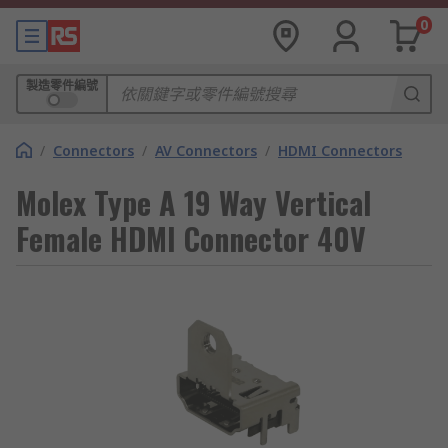
0
製造零件編號
/
Connectors
/
AV Connectors
/
HDMI Connectors
Molex Type A 19 Way Vertical
Female HDMI Connector 40V