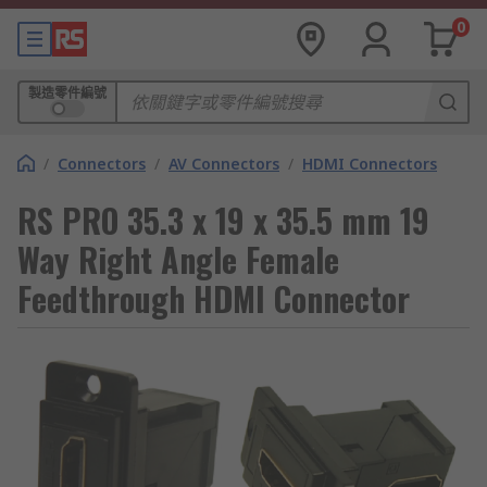
0
製造零件編號
/
Connectors
/
AV Connectors
/
HDMI Connectors
RS PRO 35.3 x 19 x 35.5 mm 19
Way Right Angle Female
Feedthrough HDMI Connector