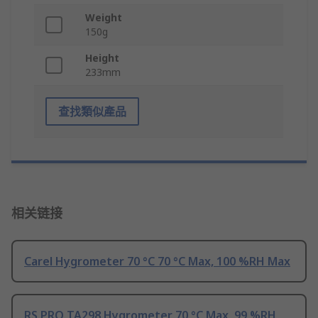
Weight
150g
Height
233mm
查找類似產品
相关链接
Carel Hygrometer 70 °C 70 °C Max, 100 %RH Max
RS PRO TA298 Hygrometer 70 °C Max, 99 %RH