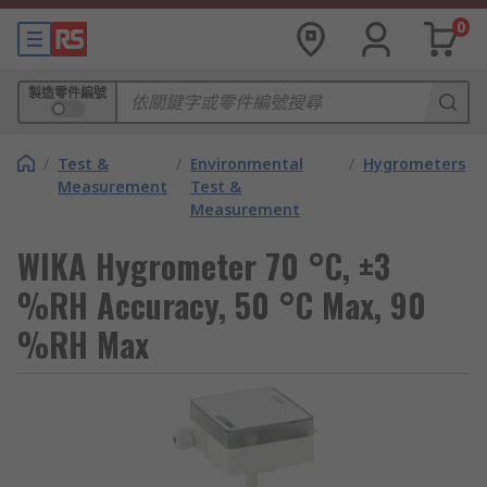
0
製造零件編號
/
Test &
/
Environmental
/
Hygrometers
Measurement
Test &
Measurement
WIKA Hygrometer 70 °C, ±3
%RH Accuracy, 50 °C Max, 90
%RH Max