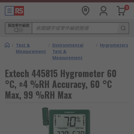
0
製造零件編號
/
Test &
/
Environmental
/
Hygrometers
Measurement
Test &
Measurement
Extech 445815 Hygrometer 60
°C, ±4 %RH Accuracy, 60 °C
Max, 99 %RH Max