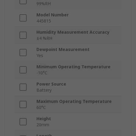
99%RH
Model Number
445815
Humidity Measurement Accuracy
±4 %RH
Dewpoint Measurement
Yes
Minimum Operating Temperature
-10°C
Power Source
Battery
Maximum Operating Temperature
60°C
Height
20mm
Length