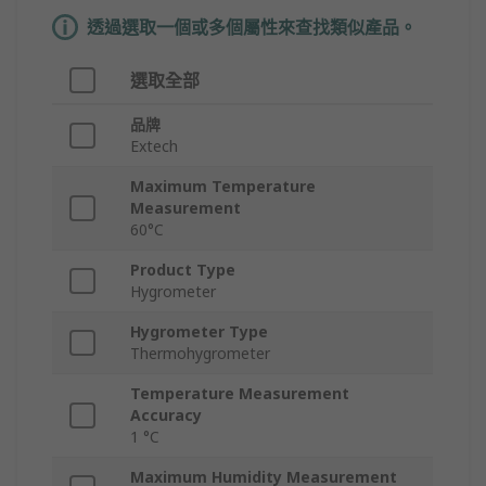
透過選取一個或多個屬性來查找類似產品。
選取全部
品牌
Extech
Maximum Temperature
Measurement
60°C
Product Type
Hygrometer
Hygrometer Type
Thermohygrometer
Temperature Measurement
Accuracy
1 °C
Maximum Humidity Measurement