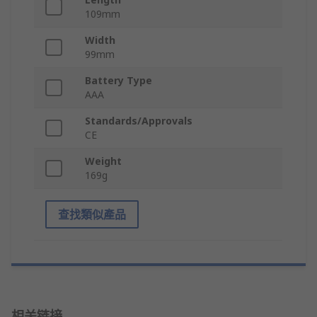
109mm
Width
99mm
Battery Type
AAA
Standards/Approvals
CE
Weight
169g
查找類似產品
相关链接