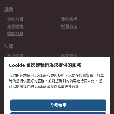
服務
大批訂購
我的帳戶
產品退換
送貨方法
遠期訂單
法律
數據保護
私隱條例
網站條款
郵件安全
Cookie 會影響我們為您提供的服務
销售条款和条件
我們的網站使用 cookie 和類似技術，以便在您瀏覽和下訂單
時為您提供更好的服務，並對您看到的內容進行個人化。 您
關於RS
可以閱讀我們的
cookie 政策
以獲取更多資訊。
RS銷售條款
企業集團
全球辦事處
加入我們
全都接受
新聞中心
關於RS