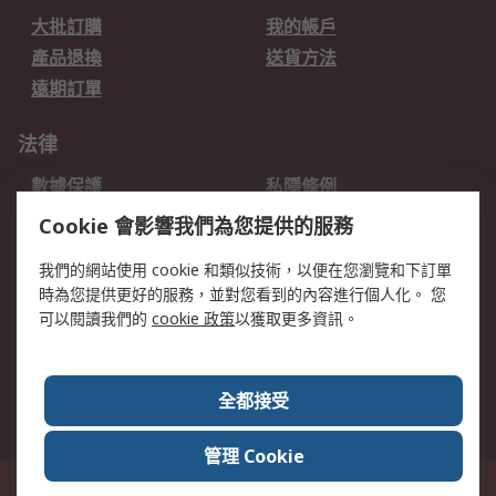
大批訂購
我的帳戶
產品退換
送貨方法
遠期訂單
法律
數據保護
私隱條例
網站條款
郵件安全
Cookie 會影響我們為您提供的服務
销售条款和条件
我們的網站使用 cookie 和類似技術，以便在您瀏覽和下訂單
時為您提供更好的服務，並對您看到的內容進行個人化。 您
關於RS
可以閱讀我們的
cookie 政策
以獲取更多資訊。
RS銷售條款
企業集團
全球辦事處
加入我們
全都接受
新聞中心
關於RS
管理 Cookie
香港長沙灣郵政信箱 80108號 此網站的所有解釋根據英語版本
© RS