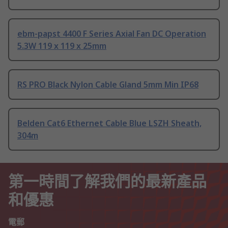
ebm-papst 4400 F Series Axial Fan DC Operation
5.3W 119 x 119 x 25mm
RS PRO Black Nylon Cable Gland 5mm Min IP68
Belden Cat6 Ethernet Cable Blue LSZH Sheath,
304m
第一時間了解我們的最新產品
和優惠
電郵