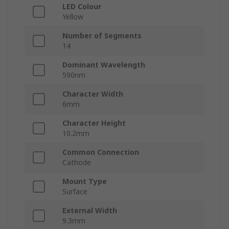
LED Colour
Yellow
Number of Segments
14
Dominant Wavelength
590nm
Character Width
6mm
Character Height
10.2mm
Common Connection
Cathode
Mount Type
Surface
External Width
9.3mm