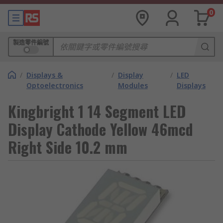
0
製造零件編號
/
Displays &
/
Display
/
LED
Optoelectronics
Modules
Displays
Kingbright 1 14 Segment LED
Display Cathode Yellow 46mcd
Right Side 10.2 mm