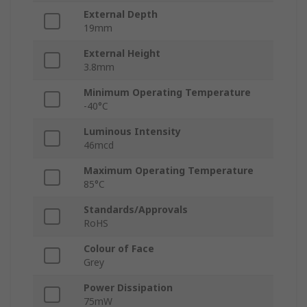
External Depth
19mm
External Height
3.8mm
Minimum Operating Temperature
-40°C
Luminous Intensity
46mcd
Maximum Operating Temperature
85°C
Standards/Approvals
RoHS
Colour of Face
Grey
Power Dissipation
75mW