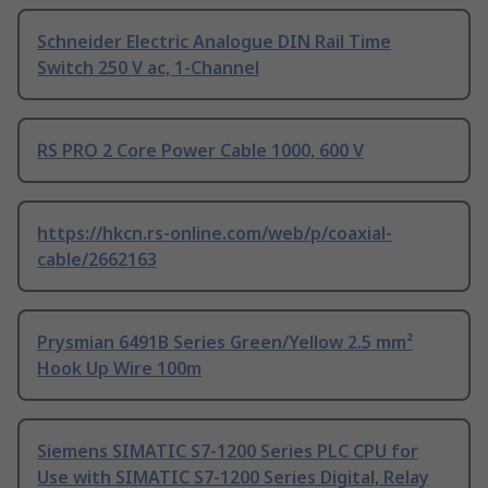
Schneider Electric Analogue DIN Rail Time
Switch 250 V ac, 1-Channel
RS PRO 2 Core Power Cable 1000, 600 V
https://hkcn.rs-online.com/web/p/coaxial-
cable/2662163
Prysmian 6491B Series Green/Yellow 2.5 mm²
Hook Up Wire 100m
Siemens SIMATIC S7-1200 Series PLC CPU for
Use with SIMATIC S7-1200 Series Digital, Relay