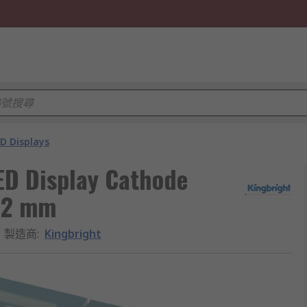
D Displays
ED Display Cathode
0.2 mm
製造商
:
Kingbright