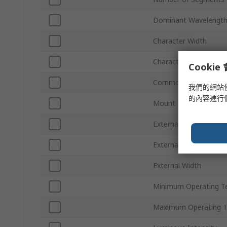
Dominant Wavelengt
Character Width
Character Height
Cooki
Common Connection
我們的網站
的內容進行
Mount Type
External Height
External Depth
External Width
Minimum Operating T
Maximum Operating 