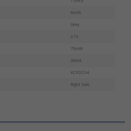
11mcd
RoHS
Grey
2.1V
75mW
30mA
KCPDC04
Right Side