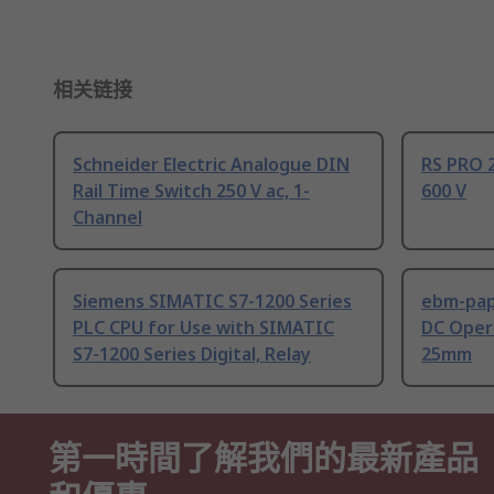
相关链接
Schneider Electric Analogue DIN
RS PRO 2
Rail Time Switch 250 V ac, 1-
600 V
Channel
Siemens SIMATIC S7-1200 Series
ebm-paps
PLC CPU for Use with SIMATIC
DC Opera
S7-1200 Series Digital, Relay
25mm
第一時間了解我們的最新產品