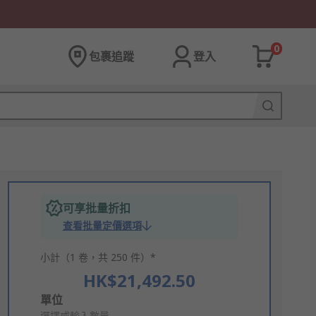
0
包裹追蹤
登入
可享批量折扣
查看批量定價選項
小計（1 卷，共 250 件）*
HK$21,492.50
Add
單位
選擇或輸入數量