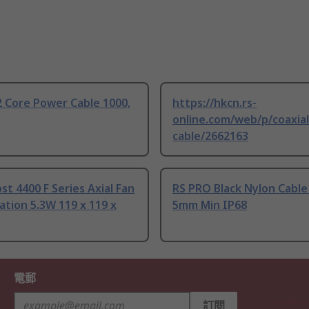
 Core Power Cable 1000,
https://hkcn.rs-
online.com/web/p/coaxial
cable/2662163
t 4400 F Series Axial Fan
RS PRO Black Nylon Cable
tion 5.3W 119 x 119 x
5mm Min IP68
電郵
訂閱