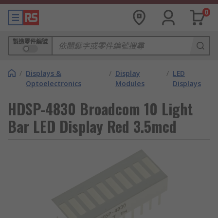
0
製造零件編號
/
Displays &
/
Display
/
LED
Optoelectronics
Modules
Displays
HDSP-4830 Broadcom 10 Light
Bar LED Display Red 3.5mcd