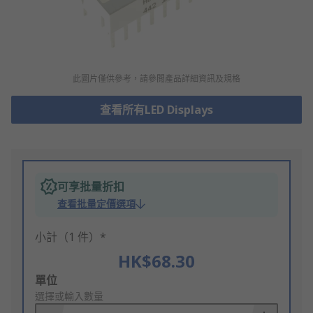
此圖片僅供參考，請參閲產品詳細資訊及規格
查看所有LED Displays
可享批量折扣
查看批量定價選項
小計（1 件）*
HK$68.30
Add
單位
to
選擇或輸入數量