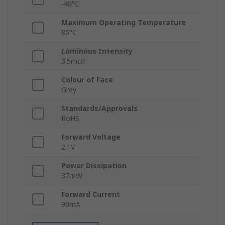
-40°C
Maximum Operating Temperature
85°C
Luminous Intensity
3.5mcd
Colour of Face
Grey
Standards/Approvals
RoHS
Forward Voltage
2.1V
Power Dissipation
37mW
Forward Current
90mA