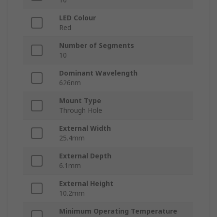
LED Colour
Red
Number of Segments
10
Dominant Wavelength
626nm
Mount Type
Through Hole
External Width
25.4mm
External Depth
6.1mm
External Height
10.2mm
Minimum Operating Temperature