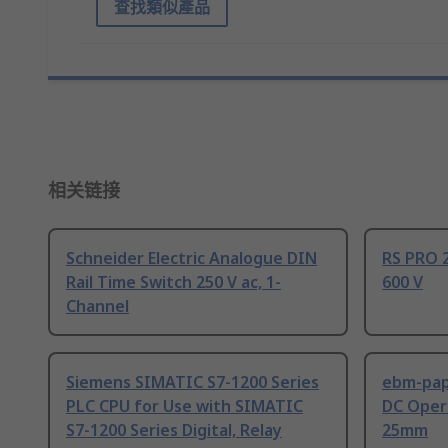
查找類似產品
相关链接
Schneider Electric Analogue DIN
RS PRO 2
Rail Time Switch 250 V ac, 1-
600 V
Channel
Siemens SIMATIC S7-1200 Series
ebm-paps
PLC CPU for Use with SIMATIC
DC Opera
S7-1200 Series Digital, Relay
25mm