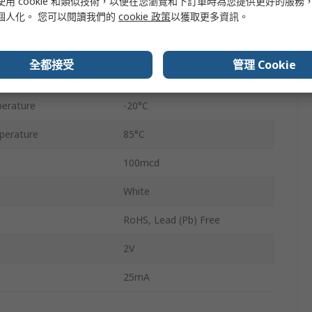
使用 cookie 和類似技術，以便在您瀏覽和下訂單時為您提供更好的服務
個人化。 您可以閱讀我們的
cookie 政策
以獲取更多資訊。
10.2mm
6.2mm
全都接受
管理 Cookie
20.3mm
erature
-20°C
perature
85°C
100mcd
White
RoHS, Lead (Pb) Free
2V
25mA