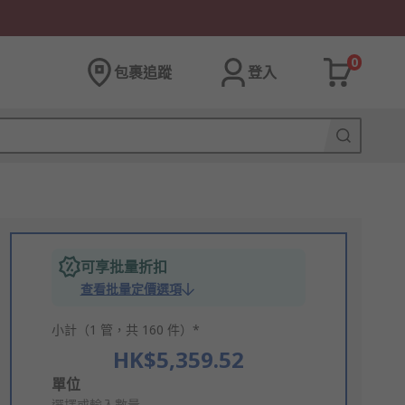
0
包裹追蹤
登入
可享批量折扣
查看批量定價選項
小計（1 管，共 160 件）*
HK$5,359.52
Add
單位
選擇或輸入數量