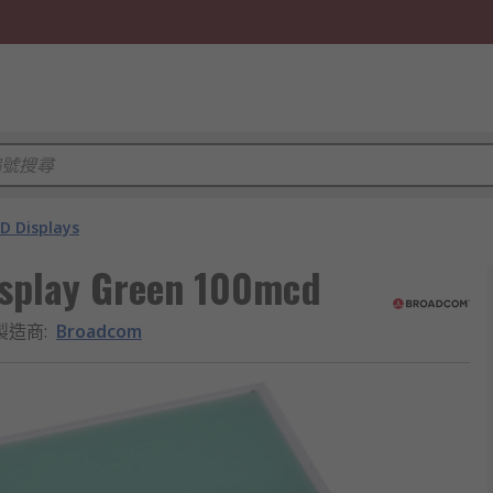
D Displays
isplay Green 100mcd
製造商
:
Broadcom