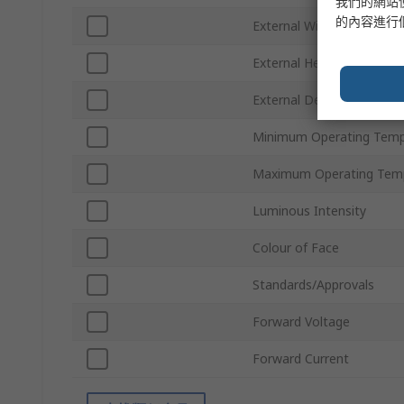
我們的網站
的內容進行
External Width
External Height
External Depth
Minimum Operating Temp
Maximum Operating Tem
Luminous Intensity
Colour of Face
Standards/Approvals
Forward Voltage
Forward Current