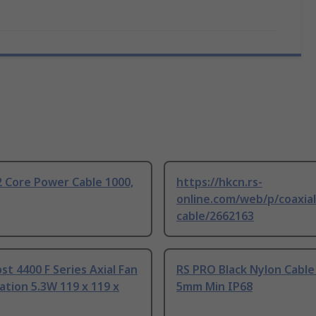
 Core Power Cable 1000,
https://hkcn.rs-
online.com/web/p/coaxial
cable/2662163
t 4400 F Series Axial Fan
RS PRO Black Nylon Cable
tion 5.3W 119 x 119 x
5mm Min IP68