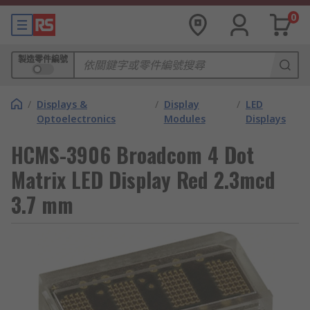
0
製造零件編號
/
Displays &
/
Display
/
LED
Optoelectronics
Modules
Displays
HCMS-3906 Broadcom 4 Dot
Matrix LED Display Red 2.3mcd
3.7 mm