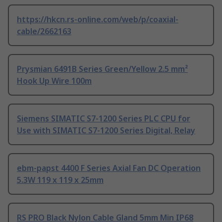
https://hkcn.rs-online.com/web/p/coaxial-
cable/2662163
Prysmian 6491B Series Green/Yellow 2.5 mm²
Hook Up Wire 100m
Siemens SIMATIC S7-1200 Series PLC CPU for
Use with SIMATIC S7-1200 Series Digital, Relay
ebm-papst 4400 F Series Axial Fan DC Operation
5.3W 119 x 119 x 25mm
RS PRO Black Nylon Cable Gland 5mm Min IP68