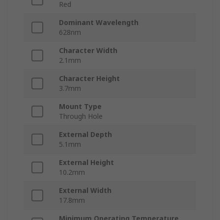
Red
Dominant Wavelength
628nm
Character Width
2.1mm
Character Height
3.7mm
Mount Type
Through Hole
External Depth
5.1mm
External Height
10.2mm
External Width
17.8mm
Minimum Operating Temperature