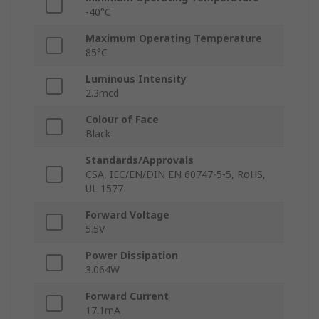
-40°C
Maximum Operating Temperature
85°C
Luminous Intensity
2.3mcd
Colour of Face
Black
Standards/Approvals
CSA, IEC/EN/DIN EN 60747-5-5, RoHS,
UL 1577
Forward Voltage
5.5V
Power Dissipation
3.064W
Forward Current
17.1mA